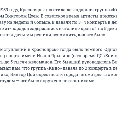
в 1989 году, Красноярск посетила легендарная группа «К
том Виктором Цоем. В советское время артисты приезж
разу на неделю и больше, и давали по 3–4 концерта в де
хит-парадов задержались в столице края с 1 по 5 дека
 в эти даты мы решили вспомнить, как это было.
ыступлений в Красноярске тогда было немного. Одной
ец спорта имени Ивана Ярыгина (в то время ДС «Енисе
ь до 5 тысяч меломанов. Его бывший руководитель 
вал нам, что группа «Кино» давала по 2 концерта в де
ика, Виктор Цой окрестности города не смотрел, а с к
 трудом — всё было окружено поклонниками.