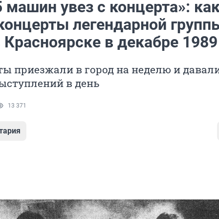
 машин увез с концерта»: ка
концерты легендарной групп
 Красноярске в декабре 1989
ты приезжали в город на неделю и давал
ыступлений в день
13 371
тария