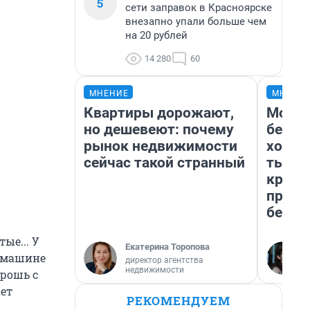
5
сети заправок в Красноярске
внезапно упали больше чем
на 20 рублей
14 280
60
МНЕНИЕ
МНЕНИ
Квартиры дорожают,
Мой б
но дешевеют: почему
береж
рынок недвижимости
хотел
сейчас такой странный
тысяч
креди
приех
безоп
ые... У
Екатерина Торопова
в машине
директор агентства
недвижимости
брошь с
ет
РЕКОМЕНДУЕМ