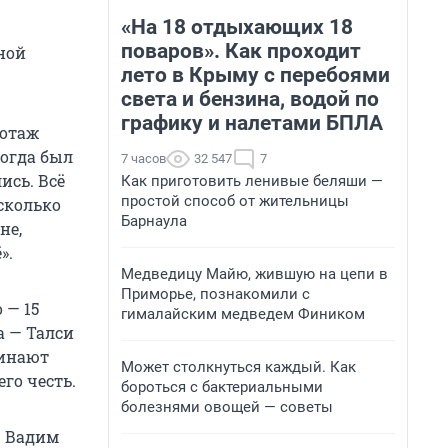
«На 18 отдыхающих 18
поваров». Как проходит
ной
лето в Крыму с перебоями
света и бензина, водой по
графику и налетами БПЛА
иотаж
тогда был
7 часов
32 547
7
ись. Всё
Как приготовить ленивые беляши —
простой способ от жительницы
сколько
Барнаула
не,
».
Медведицу Майю, жившую на цепи в
Приморье, познакомили с
 — 15
гималайским медведем Фиником
а — Талси
минают
Может столкнуться каждый. Как
его честь.
бороться с бактериальными
болезнями овощей — советы
ф Вадим