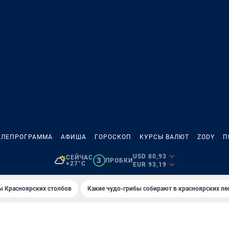
ЕЛЕПРОГРАММА
АФИША
ГОРОСКОП
КУРСЫ ВАЛЮТ
ZODY
П
USD 80,93
СЕЙЧАС
3
ПРОБКИ
+27°C
EUR 93,19
ы Красноярских столбов
Какие чудо-грибы собирают в красноярских ле