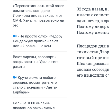
«Перспективность этой затеи
32 года назад, 
сомнительная»: дело
вместе с солис
Логинова вновь закрыли от
один вечер, а с
СМИ. Узнали, правомерно ли
это
Поэтому лидеры 
Поэтому именно
«Не просто слух»: Федору
Бондарчуку приписывают
Площадок для в
новый роман — с кем
таких стал Двор
Воют сирены, аэропорты
готовый принят
закрывают: на Урал летят
Шваков рассказы
ракеты
словам собеседн
его выводили с
Круче сюжета любого
сериала: посмотрите, что
стало с актерами «Санта-
Барбары»
Больше 1000 онлайн-
продавцов закрылись с