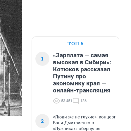
ТОП 5
«Зарплата — самая
1
высокая в Сибири»:
Котюков рассказал
Путину про
экономику края —
онлайн-трансляция
53 451
136
«Люди же не глухие»: концерт
2
Вани Дмитриенко в
«Лужниках» обернулся