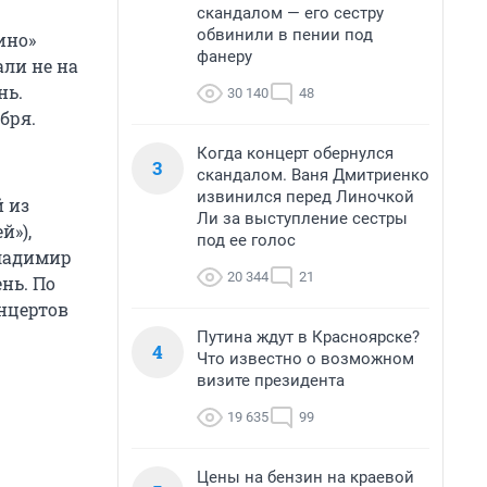
скандалом — его сестру
обвинили в пении под
ино»
фанеру
али не на
нь.
30 140
48
бря.
Когда концерт обернулся
3
скандалом. Ваня Дмитриенко
извинился перед Линочкой
 из
Ли за выступление сестры
й»),
под ее голос
Владимир
20 344
21
нь. По
онцертов
Путина ждут в Красноярске?
4
Что известно о возможном
визите президента
19 635
99
Цены на бензин на краевой