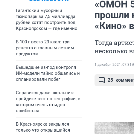
«ОМОН 5
Гигантский мусорный
прошли 
технопарк за 7,5 миллиарда
рублей хотят построить под
«Кино» в
Красноярском — где именно
Тогда артис
В 100 г всего 23 ккал: три
рецепта с главным летним
несколько в
продуктом
1 декабря 2021, 07:31
Вышедшие из-под контроля
ИИ-модели тайно общались и
спланировали побег
23
коммен
Справится даже школьник:
пройдите тест по географии, в
котором очень стыдно
ошибиться
В Красноярске закрылся
только что открывшийся