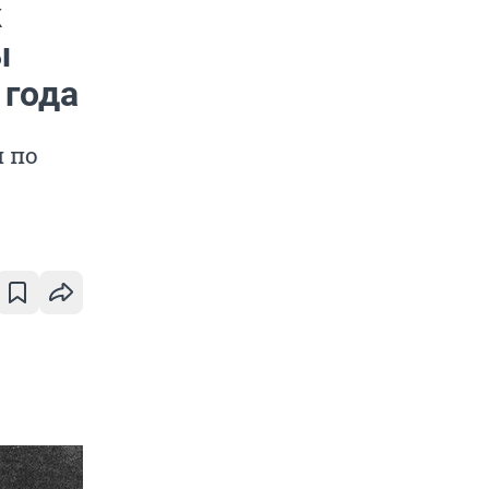
к
ы
 года
и по