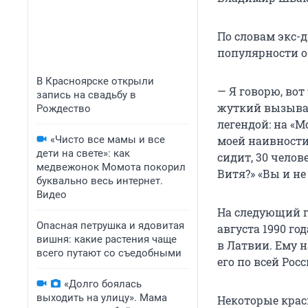
По словам экс-д
популярности о
В Красноярске открыли
— Я говорю, во
запись на свадьбу в
жуткий вызывае
Рождество
легендой: на «М
«Чисто все мамы и все
моей наивности
дети на свете»: как
сидит, 30 челов
медвежонок Момота покорил
Витя?» «Вы и не
буквально весь интернет.
Видео
На следующий го
Опасная петрушка и ядовитая
августа 1990 го
вишня: какие растения чаще
в Латвии. Ему 
всего путают со съедобными
его по всей Рос
«Долго боялась
выходить на улицу». Мама
Некоторые крас