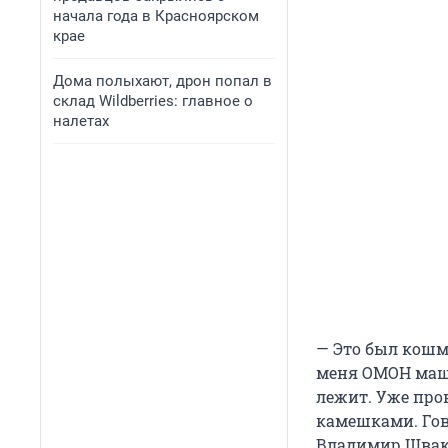
начала года в Красноярском
крае
Дома полыхают, дрон попал в
склад Wildberries: главное о
налетах
— Это был кошма
меня ОМОН маши
лежит. Уже про
камешками. Гов
Владимир Швак