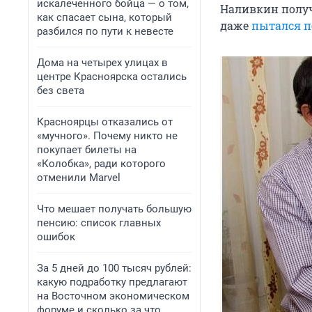
искалеченного бойца — о том,
Наливкин получи
как спасает сына, который
даже
пытался п
разбился по пути к невесте
Дома на четырех улицах в
центре Красноярска остались
без света
Красноярцы отказались от
«мучного». Почему никто не
покупает билеты на
«Колобка», ради которого
отменили Marvel
Что мешает получать большую
пенсию: список главных
ошибок
За 5 дней до 100 тысяч рублей:
какую подработку предлагают
на Восточном экономическом
форуме и сколько за что