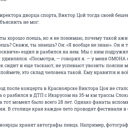
иректора дворца спорта, Виктор Цой тогда своей беше
бъяснить не мог:
т ты хорошо поешь, но я не понимаю, почему такой аж
шь? Скажи, ты знаешь? Он: «Я вообще не знаю». Он и 
осквиче» ездил и разбился на нем. Мы с ним подружил
 удивлялся. «Посмотри, — говорил я. — у меня ОМОНА 
ек сидит и еще таскают, не успевают увозить: поясни м
 поймете, это склад человека такой. Ему нравится и всё
д после концерта в Красноярске Виктора Цоя не стало
да о разбился в ДТП с Икарусом на 35-м км трассы Слок
на тот момент было всего 28 лет. Однако фанаты вспо
сии. В столице края каждое лето проводят фестивали в 
ноярцы хранят автографы певца. Например, фотогра