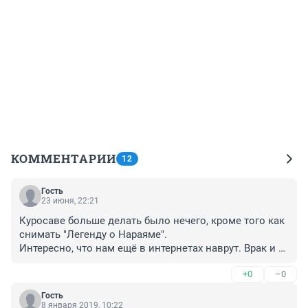
КОММЕНТАРИИ
12
Гость
23 июня, 22:21
Куросаве больше делать было нечего, кроме того как 
снимать "Легенду о Нараяме".

Интересно, что нам ещё в интернетах наврут. Врак и 
так больше чем правды, неужели првды скоро 
+0
–0
совсем не станет?
Гость
8 января 2019, 10:22