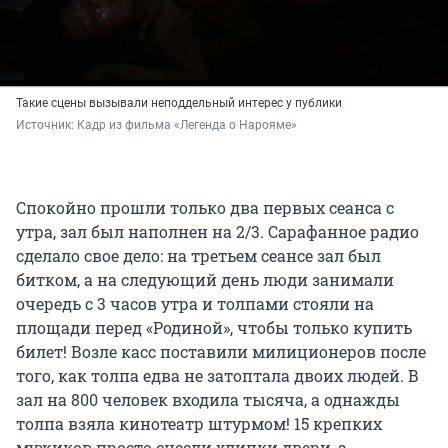
Такие сцены вызывали неподдельный интерес у публики
Источник: 
Кадр из фильма «Легенда о Нарояме»
Спокойно прошли только два первых сеанса с
утра, зал был наполнен на 2/3. Сарафанное радио
сделало свое дело: на третьем сеансе зал был
битком, а на следующий день люди занимали
очередь с 3 часов утра и толпами стояли на
площади перед «Родиной», чтобы только купить
билет! Возле касс поставили милиционеров после
того, как толпа едва не затоптала двоих людей. В
зал на 800 человек входила тысяча, а однажды
толпа взяла кинотеатр штурмом! 15 крепких
мужиков просто снесли хлипки двери, а