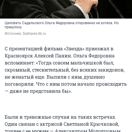
Целовать Садальского Ольга Федоровна откровенно не хотела. Но
пришлось
Источник: 
Sukharev.lib.ru
С презентацией фильма «Звезда» приезжал в
Красноярск Алексей Панин. Ольга Федоровна
вспоминает: «Тогда совсем мальчишкой был,
скромный, стеснительный, без всяких закидонов,
не женатый еще. Выпили с ним, душевно
поговорили. Что с ним потом начало происходить
— даже не представила бы».
Были и тревожные случаи на таких встречах.
Один связан с актрисой Светланой Крючковой,
точнее с ее мужем — Александром Молодцовым.