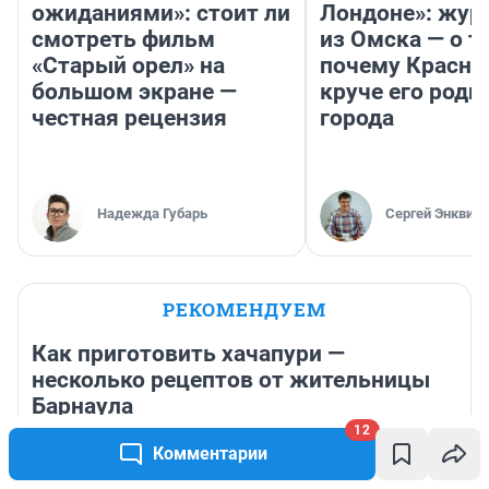
ожиданиями»: стоит ли
Лондоне»: жур
смотреть фильм
из Омска — о т
«Старый орел» на
почему Красно
большом экране —
круче его родн
честная рецензия
города
Надежда Губарь
Сергей Энквист
РЕКОМЕНДУЕМ
Как приготовить хачапури —
несколько рецептов от жительницы
Барнаула
12
14 часов
7 220
Обсудить
Комментарии
Накипело у младшей сестры: «Она уехала жить, а я