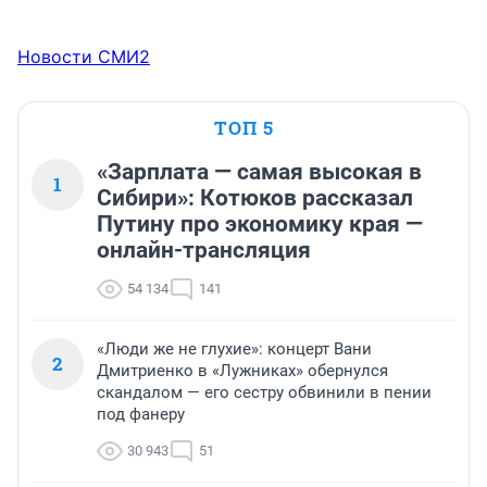
Новости СМИ2
ТОП 5
«Зарплата — самая высокая в
1
Сибири»: Котюков рассказал
Путину про экономику края —
онлайн-трансляция
54 134
141
«Люди же не глухие»: концерт Вани
2
Дмитриенко в «Лужниках» обернулся
скандалом — его сестру обвинили в пении
под фанеру
30 943
51