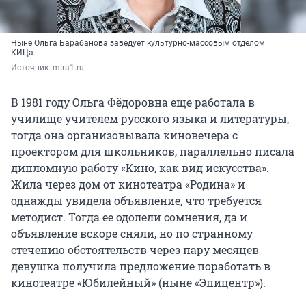
Ныне Ольга Барабанова заведует культурно-массовым отделом
КИЦа
Источник: 
mira1.ru
В 1981 году Ольга Фёдоровна еще работала в
училище учителем русского языка и литературы,
тогда она организовывала киновечера с
проектором для школьников, параллельно писала
дипломную работу «Кино, как вид искусства».
Жила через дом от кинотеатра «Родина» и
однажды увидела объявление, что требуется
методист. Тогда ее одолели сомнения, да и
объявление вскоре сняли, но по странному
стечению обстоятельств через пару месяцев
девушка получила предложение поработать в
кинотеатре «Юбилейный» (ныне «Эпицентр»).