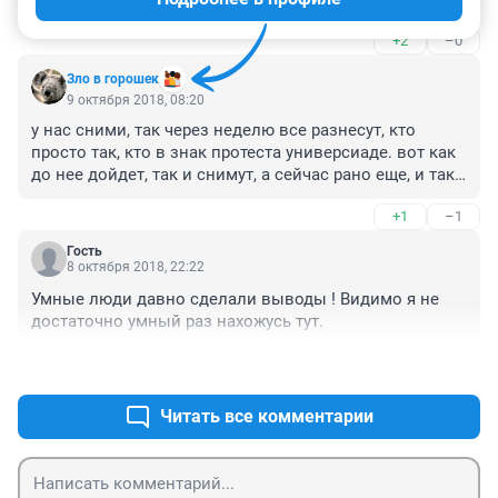
регламенту FISU. Я думаю, что дирекции универсиады, 
+2
–0
как и всем нормальным людям, не нравится эта 
колючка, но является обязательным требованием, без 
Зло в горошек
соблюдения которого универсиады не будет. Такие 
9 октября 2018, 08:20
же колючки были и на олимпийских играх и 
у нас сними, так через неделю все разнесут, кто 
различных чемпионатах, в том числе ЧМ по футболу 
просто так, кто в знак протеста универсиаде. вот как 
летом. Для начала надо разобраться в вопросе, а 
до нее дойдет, так и снимут, а сейчас рано еще, и так 
потом уже эмоции выпускать.
много вложили ,чтоб потом быстро реставрировать
+1
–1
Гость
8 октября 2018, 22:22
Умные люди давно сделали выводы ! Видимо я не 
достаточно умный раз нахожусь тут.
+0
–0
Читать все комментарии