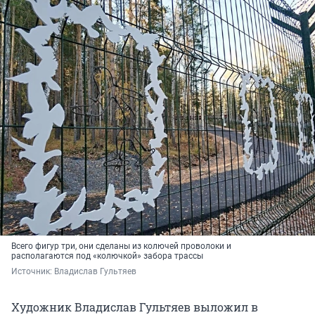
Всего фигур три, они сделаны из колючей проволоки и
располагаются под «колючкой» забора трассы
Источник: 
Владислав Гультяев
Художник Владислав Гультяев выложил в