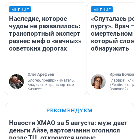
МНЕНИЕ
МНЕНИЕ
Наследие, которое
«Спуталась реч
чудом не развалилось:
пургу». Врач — 
транспортный эксперт
смертельном д
разнес миф о «вечных»
который слож
советских дорогах
обнаружить
Олег Арефьев
Ирина Волкова
Блогер, предприниматель,
Главврач клини
владелец в транспортном
«Реабилитация 
бизнесе
Волковой»
РЕКОМЕНДУЕМ
Новости ХМАО за 5 августа: муж дает
деньги Айзе, вартовчанин оголился
возле ТЦ, откроются новые