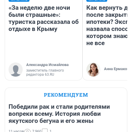
«За неделю две ночи
Как вернуть де
были страшные»:
после закрыти
туристка рассказала об
ипотеки? Эксп
отдыхе в Крыму
назвала способ
котором знают
не все
Александра Исмайлова
Анна Ермакова
заместитель главного
редактора 63.RU
РЕКОМЕНДУЕМ
Победили рак и стали родителями
вопреки всему. История любви
якутского бегуна и его жены
11 часов
7 960
1