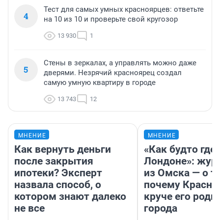
Тест для самых умных красноярцев: ответьте
4
на 10 из 10 и проверьте свой кругозор
13 930
1
Стены в зеркалах, а управлять можно даже
5
дверями. Незрячий красноярец создал
самую умную квартиру в городе
13 743
12
МНЕНИЕ
МНЕНИЕ
Как вернуть деньги
«Как будто где-
после закрытия
Лондоне»: жур
ипотеки? Эксперт
из Омска — о т
назвала способ, о
почему Красно
котором знают далеко
круче его родн
не все
города