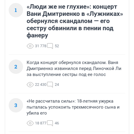
«Люди же не глухие»: концерт
1
Вани Дмитриенко в «Лужниках»
обернулся скандалом — его
сестру обвинили в пении под
фанеру
31 778
52
Когда концерт обернулся скандалом. Ваня
2
Дмитриенко извинился перед Линочкой Ли
за выступление сестры под ее голос
22 430
24
«Не рассчитала силы»: 18-летняя ужурка
3
пыталась успокоить трехмесячного сына и
убила его
18 877
46