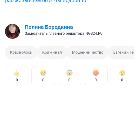
рассказываем об этом подробно
.
Полина Бородкина
Заместитель главного редактора NGS24.RU
Красноярск
Криминал
Мошенничество
Евгений Гене
0
0
0
0
0