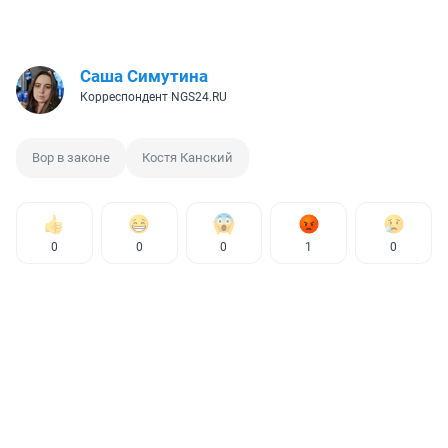
Саша Симутина
Корреспондент NGS24.RU
Вор в законе
Костя Канский
0
0
0
1
0