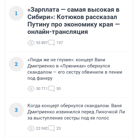
«Зарплата — самая высокая в
1
Сибири»: Котюков рассказал
Путину про экономику края —
онлайн-трансляция
53 897
137
«Люди же не глухие»: концерт Вани
2
Дмитриенко в «Лужниках» обернулся
скандалом — его сестру обвинили в пении
под фанеру
30 711
50
Когда концерт обернулся скандалом. Ваня
3
Дмитриенко извинился перед Линочкой Ли
за выступление сестры под ее голос
22 042
23