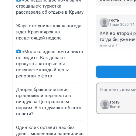
«За неделю две ночи были
страшные»: туристка
рассказала об отдыхе в Крыму
Гость
1 мая 2020, 14
Жара отступила: какая погода
ждет Красноярск на
КАК во второй ра
предстоящей неделе
тогда бы уже неч
деньги!!
«Молоко здесь почти никто
не видит». Как делают
продукты, которые вы
покупаете каждый день:
репортаж с фото
Дворец бракосочетания
предложили перенести в
виадук за Центральным
Гость
Войти
парком. А что думают об этом
власти?
Один клик оставит вас без
денег: мошенники нацелились