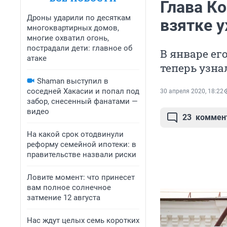
Глава Ко
Дроны ударили по десяткам
взятке у
многоквартирных домов,
многие охватил огонь,
пострадали дети: главное об
В январе ег
атаке
теперь узна
Shaman выступил в
соседней Хакасии и попал под
30 апреля 2020, 18:22
забор, снесенный фанатами —
видео
23
коммен
На какой срок отодвинули
реформу семейной ипотеки: в
правительстве назвали риски
Ловите момент: что принесет
вам полное солнечное
затмение 12 августа
Нас ждут целых семь коротких