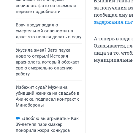
Бывший глава К
сериалов: фото со съемок и
за получения в
первые подробности
пообещал ему в
задержания пыт
Врач предупредил о
смертельной опасности на
даче: что нельзя делать в саду
А теперь в ходе
Оказывается, гл
Укусила змея? Зато паука
лица за то, чт
нового открыл! История
муниципальные
арахнолога, который обожает
свою смертельно опасную
работу
Избежит суда? Мужчина,
убивший жениха на свадьбе в
Ачинске, подписал контракт с
Минобороны
«Люблю выигрывать!» Как
39-летняя парикмахер
покорила жюри конкурса