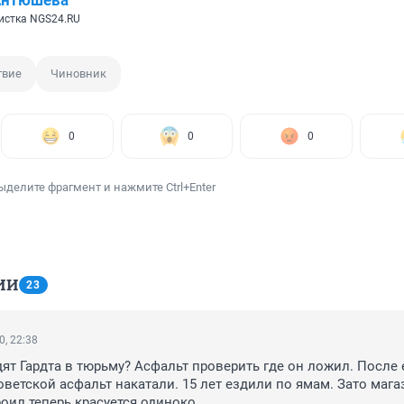
Антюшева
истка NGS24.RU
твие
Чиновник
0
0
0
ыделите фрагмент и нажмите Ctrl+Enter
ИИ
23
0, 22:38
ят Гардта в тюрьму? Асфальт проверить где он ложил. После е
оветской асфальт накатали. 15 лет ездили по ямам. Зато магаз
оил теперь красуется одиноко....