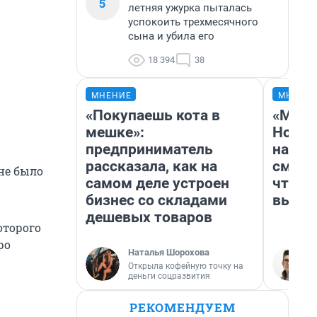
5
летняя ужурка пыталась
успокоить трехмесячного
сына и убила его
18 394
38
МНЕНИЕ
МНЕНИ
«Покупаешь кота в
«Мы в
мешке»:
Нолан
предприниматель
настр
рассказала, как на
смотр
не было
самом деле устроен
чтобы
бизнес со складами
выгля
дешевых товаров
оторого
ро
Наталья Шорохова
Открыла кофейную точку на
деньги соцразвития
РЕКОМЕНДУЕМ