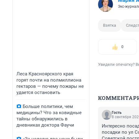
Мария 
Экс-журнал
Взятка
Следс
0
Увидели опечатку? В
Леса Красноярского края
горят почти на полмиллиона
гектаров — почему пожары не
удается остановить
КОММЕНТАР
Больше политики, чем
медицины? Что за ковидные
Гость
8 сентября 202
тайны обнаружились в
дневниках доктора Фаучи
Интересно посад
посадки по ул С
Советской постр