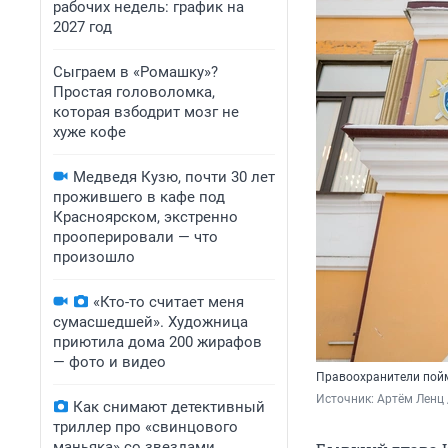
рабочих недель: график на
2027 год
Сыграем в «Ромашку»?
Простая головоломка,
которая взбодрит мозг не
хуже кофе
Медведя Кузю, почти 30 лет
прожившего в кафе под
Красноярском, экстренно
прооперировали — что
произошло
«Кто-то считает меня
сумасшедшей». Художница
приютила дома 200 жирафов
— фото и видео
Правоохранители пойма
Источник: 
Артём Ленц 
Как снимают детективный
триллер про «свинцового
маньяка» со звездами