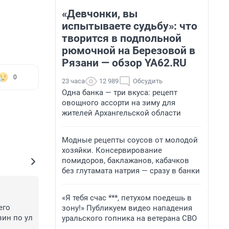
«Девчонки, вы
испытываете судьбу»: что
творится в подпольной
рюмочной на Березовой в
Рязани — обзор YA62.RU
0
23 часа
12 989
Обсудить
Одна банка — три вкуса: рецепт
овощного ассорти на зиму для
жителей Архангельской области
Модные рецепты соусов от молодой
хозяйки. Консервирование
помидоров, баклажанов, кабачков
без глутамата натрия — сразу в банки
«Я тебя счас ***, петухом поедешь в
го 
зону!» Публикуем видео нападения
ин по ул 
уральского гопника на ветерана СВО