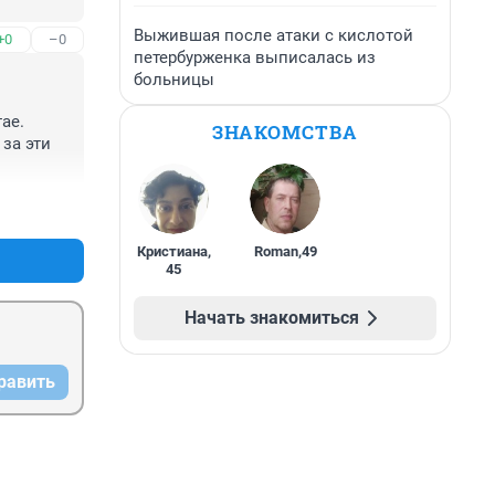
Выжившая после атаки с кислотой
+0
–0
петербурженка выписалась из
больницы
е. 
ЗНАКОМСТВА
за эти 
+1
–0
Кристиана
,
Roman
,
49
45
Начать знакомиться
равить