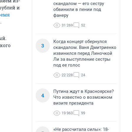
вием из-
скандалом — его сестру
рублей и
обвинили в пении под
ремя
фанеру
.
31 269
52
ый.
Когда концерт обернулся
3
ского
скандалом. Ваня Дмитриенко
извинился перед Линочкой
Ли за выступление сестры
под ее голос
22 228
24
Путина ждут в Красноярске?
4
Что известно о возможном
визите президента
19 963
99
«Не рассчитала силы»: 18-