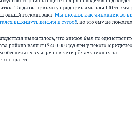
озульского района ещё с января находится под следст
зятки. Тогда он принял у предпринимателя 100 тысяч 
ыгодный госконтракт.
Мы писали, как чиновник во в
ался выкинуть деньги в сугроб
, но это ему не помогло
 следствия выяснилось, что эпизод был не единственн
ава района взял ещё 400 000 рублей у некого юридиче
обы обеспечить выигрыш в четырёх аукционах на
 контракты.