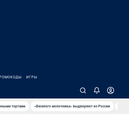
РОМОКОДЫ
ИГРЫ
онными тортами
«Веселого молочника» выдворяют из России
Семья