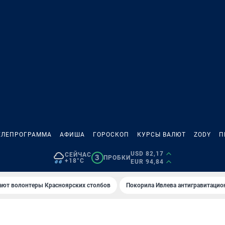
ЕЛЕПРОГРАММА
АФИША
ГОРОСКОП
КУРСЫ ВАЛЮТ
ZODY
П
USD 82,17
СЕЙЧАС
3
ПРОБКИ
+18°C
EUR 94,84
ают волонтеры Красноярских столбов
Покорила Ивлева антигравитаци