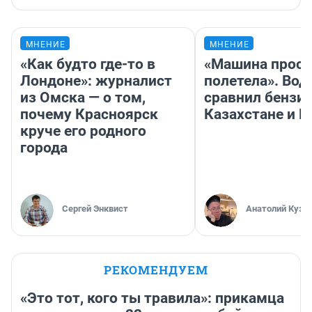
МНЕНИЕ
МНЕНИЕ
«Как будто где-то в
«Машина прост
Лондоне»: журналист
полетела». Вод
из Омска — о том,
сравнил бензин
почему Красноярск
Казахстане и Р
круче его родного
города
Сергей Энквист
Анатолий Кузн
РЕКОМЕНДУЕМ
«Это тот, кого ты травила»: прикамца