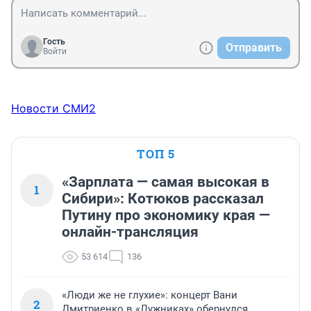
Гость
Отправить
Войти
Новости СМИ2
ТОП 5
«Зарплата — самая высокая в
1
Сибири»: Котюков рассказал
Путину про экономику края —
онлайн-трансляция
53 614
136
«Люди же не глухие»: концерт Вани
2
Дмитриенко в «Лужниках» обернулся