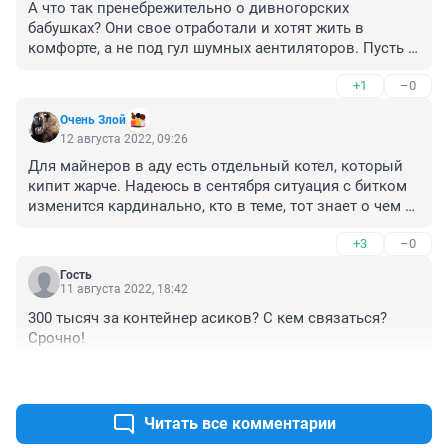
А что так пренебрежительно о дивногорских 
бабушках? Они свое отработали и хотят жить в 
комфорте, а не под гул шумных аентиляторов. Пусть 
эти т.н. прогрессивные производители соблюдают 
+1
–0
нормы санпина и к ним не будет претензий!
Очень Злой
12 августа 2022, 09:26
Для майнеров в аду есть отдельный котел, который 
кипит жарче. Надеюсь в сентября ситуация с битком 
изменится кардинально, кто в теме, тот знает о чем 
я))) Чтобы у Вас все блоки питания по выгорали...
+3
–0
Гость
11 августа 2022, 18:42
300 тысяч за контейнер асиков? С кем связаться? 
Срочно!
+0
–0
Читать все комментарии