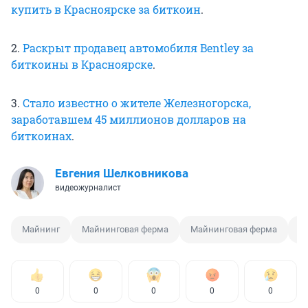
купить в Красноярске за биткоин
.
2.
Раскрыт продавец автомобиля Bentley за
биткоины в Красноярске
.
3.
Стало известно о жителе Железногорска,
заработавшем 45 миллионов долларов на
биткоинах
.
Евгения Шелковникова
видеожурналист
Майнинг
Майнинговая ферма
Майнинговая ферма
М
0
0
0
0
0