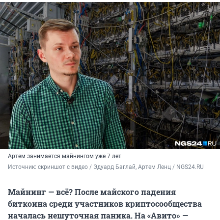
Артем занимается майнингом уже 7 лет
Источник: 
скриншот с видео / Эдуард Баглай, Артем Ленц / NGS24.RU
Майнинг — всё? После майского падения
биткоина среди участников криптосообщества
началась нешуточная паника. На «Авито» —