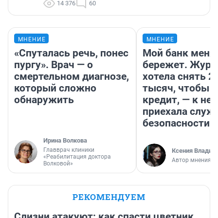
14 376
60
МНЕНИЕ
МНЕНИЕ
«Спуталась речь, понес
Мой банк меня
пургу». Врач — о
бережет. Журн
смертельном диагнозе,
хотела снять 2
который сложно
тысяч, чтобы п
обнаружить
кредит, — к не
приехала служ
безопасности
Ирина Волкова
Главврач клиники
Ксения Владим
«Реабилитация доктора
Автор мнения
Волковой»
РЕКОМЕНДУЕМ
Слизни атакуют: как спасти цветник