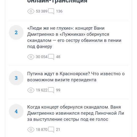
онлайн-трансляция
53 389
136
«Люди же не глухие»: концерт Вани
2
Дмитриенко в «Лужниках» обернулся
скандалом — его сестру обвинили в пении
под фанеру
30 054
48
Путина ждут в Красноярске? Что известно о
3
возможном визите президента
19 622
99
Когда концерт обернулся скандалом. Ваня
4
Дмитриенко извинился перед Линочкой Ли
за выступление сестры под ее голос
18 870
21