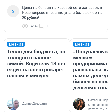
Цены на бензин на краевой сети заправок в
5
Красноярске внезапно упали больше чем на
20 рублей
14 267
60
МНЕНИЕ
МНЕНИЕ
Тепло для бюджета, но
«Покупаешь ко
холодно в салоне
мешке»:
зимой. Водитель 13 лет
предпринимат
ездит на электрокаре:
рассказала, как
плюсы и минусы
самом деле ус
бизнес со скл
дешевых това
Наталья Шорох
Денис Дедюхин
Открыла кофейн
деньги соцразв