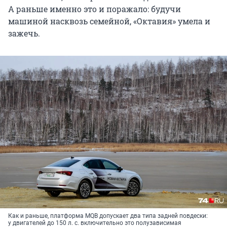
А раньше именно это и поражало: будучи
машиной насквозь семейной, «Октавия» умела и
зажечь.
Как и раньше, платформа MQB допускает два типа задней повдески:
у двигателей до 150 л. с. включительно это полузависимая