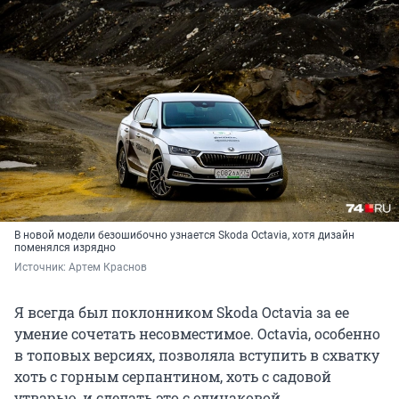
В новой модели безошибочно узнается Skoda Octavia, хотя дизайн
поменялся изрядно
Источник: 
Артем Краснов
Я всегда был поклонником Skoda Octavia за ее
умение сочетать несовместимое. Octavia, особенно
в топовых версиях, позволяла вступить в схватку
хоть с горным серпантином, хоть с садовой
утварью, и сделать это c одинаковой