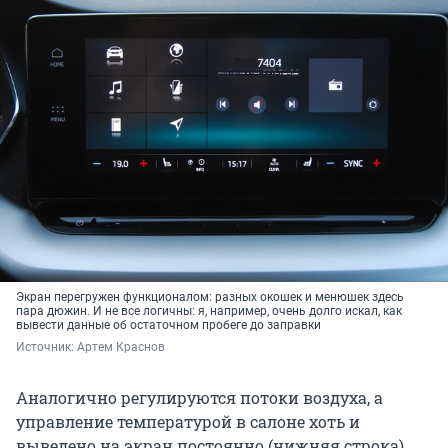
Экран перегружен функционалом: разных окошек и менюшек здесь
пара дюжин. И не все логичны: я, например, очень долго искал, как
вывести данные об остаточном пробеге до заправки
Источник: 
Артем Краснов
Аналогично регулируются потоки воздуха, а
управление температурой в салоне хоть и
выведено на экран постоянно (нижняя строка),