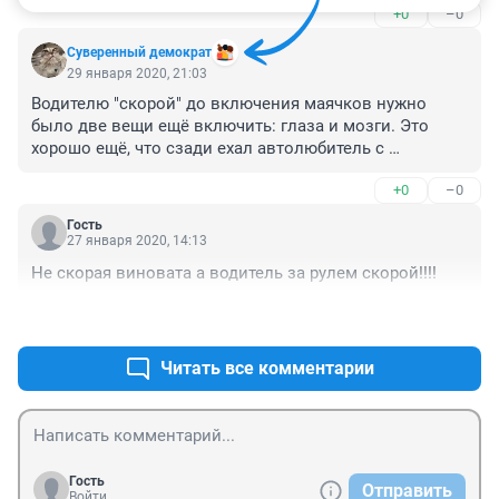
+0
–0
Суверенный демократ
29 января 2020, 21:03
Водителю "скорой" до включения маячков нужно 
было две вещи ещё включить: глаза и мозги. Это 
хорошо ещё, что сзади ехал автолюбитель с 
"региком", а то бы был сейчас гвалт проклятий в 
+0
–0
адрес водителя грузовика, не пропустившего святую 
"скорую", которая ехала спасать беременных 
Гость
пенсионеров и ёжиков.
27 января 2020, 14:13
Не скорая виновата а водитель за рулем скорой!!!!
+1
–0
Читать все комментарии
Гость
Отправить
Войти