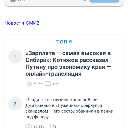
Новости СМИ2
ТОП 5
«Зарплата — самая высокая в
1
Сибири»: Котюков рассказал
Путину про экономику края —
онлайн-трансляция
53 599
136
«Люди же не глухие»: концерт Вани
2
Дмитриенко в «Лужниках» обернулся
скандалом — его сестру обвинили в пении
под фанеру
30 335
48