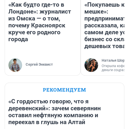
«Как будто где-то в
«Покупаешь ко
Лондоне»: журналист
мешке»:
из Омска — о том,
предпринимат
почему Красноярск
рассказала, как
круче его родного
самом деле ус
города
бизнес со скл
дешевых това
Наталья Шорох
Сергей Энквист
Открыла кофейн
деньги соцразв
РЕКОМЕНДУЕМ
«С гордостью говорю, что я
деревенский»: зачем северянин
оставил нефтяную компанию и
переехал в глушь на Алтай