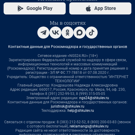
Google Play
App Store
Мы в соцсетях
Контактные данные для Роскомнадзора и государственных органов
Сетевое издание «NGS24.RU» (18+)
Зарегистрировано Федеральной службой по надзору в сфере связи,
информационных технологий и массовых коммуникаций
(Роскомнадзор). Регистрационный номер и дата принятия решения о
регистрации - ЭЛ № ФС 77-78818 от 07.08.2020 г.
Учредитель: Общество с ограниченной ответственностью "ИНТЕРНЕТ
ТЕХНОЛОГИИ"
Главный редактор: Кондрашова Надежда Александровна
Адрес редакции: 660017, Россия, Красноярск, пр. Мира, 94, оф. 230,
телефон 8 (391) 252-99-53, 8 (999) 315-05-05
Электронный адрес редакции:
ngs24@shkulev.ru
Контактные данные для Роскомнадзора и государственных органов:
juristnsk@shkulev.ru
Техподдержка:
help@shkulev.ru
Связаться с отделом продаж: 8 (383) 212-52-52, 8 (800) 200-03-83 (звонок
с сотового бесплатный),
reklamangs@shkulev.ru
Редакция сайта не несет ответственности за достоверность
информации, содержащейся в рекламных объявлениях.