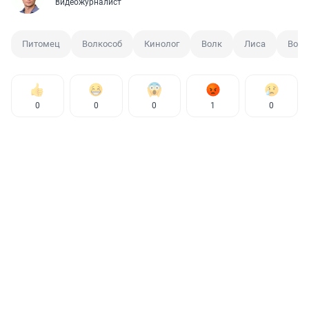
видеожурналист
Питомец
Волкособ
Кинолог
Волк
Лиса
Волч
0
0
0
1
0