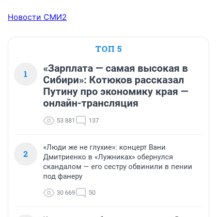
Новости СМИ2
ТОП 5
«Зарплата — самая высокая в
1
Сибири»: Котюков рассказал
Путину про экономику края —
онлайн-трансляция
53 881
137
«Люди же не глухие»: концерт Вани
2
Дмитриенко в «Лужниках» обернулся
скандалом — его сестру обвинили в пении
под фанеру
30 669
50