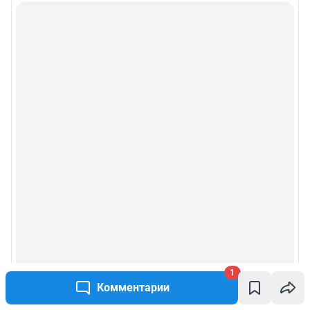
Особенности эксплуатации (использования) веб-портала регулируются:
Руководством пользователя
Описанием функциональных характеристик ПО
Условиями использования веб-портала и политикой
конфиденциальности персональных данных
Веб-портал распространяется в виде интернет-сервиса, специальные
действия по установке на стороне пользователя не требуются
Политика использования cookies
Рекомендательные системы
Пользовательское соглашение сервиса «Подписка без баннерной
рекламы»
© ООО «Интернет Технологии»
1
Комментарии