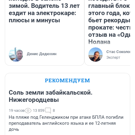
зимой. Водитель 13 лет
главный блокб
ездит на электрокаре:
этого года, ко
плюсы и минусы
бьет рекорды 
прокате: честн
отзыв на «Оди
Нолана
Стас Соколов
Денис Дедюхин
Эксперт
РЕКОМЕНДУЕМ
Соль земли забайкальской.
Нижегородцевы
19 часов
13 859
8
На пляже под Геленджиком при атаке БПЛА погибли
преподаватель английского языка и ее 12-летняя
дочь