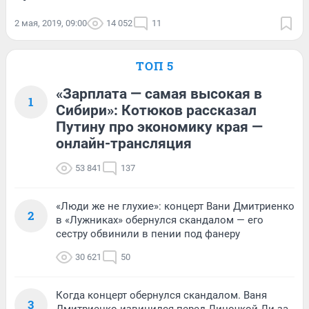
2 мая, 2019, 09:00
14 052
11
ТОП 5
«Зарплата — самая высокая в
1
Сибири»: Котюков рассказал
Путину про экономику края —
онлайн-трансляция
53 841
137
«Люди же не глухие»: концерт Вани Дмитриенко
2
в «Лужниках» обернулся скандалом — его
сестру обвинили в пении под фанеру
30 621
50
Когда концерт обернулся скандалом. Ваня
3
Дмитриенко извинился перед Линочкой Ли за