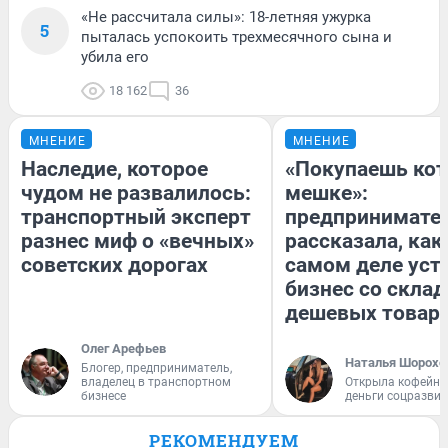
«Не рассчитала силы»: 18-летняя ужурка
5
пыталась успокоить трехмесячного сына и
убила его
18 162
36
МНЕНИЕ
МНЕНИЕ
Наследие, которое
«Покупаешь кот
чудом не развалилось:
мешке»:
транспортный эксперт
предпринимате
разнес миф о «вечных»
рассказала, как
советских дорогах
самом деле уст
бизнес со скла
дешевых товар
Олег Арефьев
Наталья Шорохо
Блогер, предприниматель,
владелец в транспортном
Открыла кофейну
бизнесе
деньги соцразви
РЕКОМЕНДУЕМ