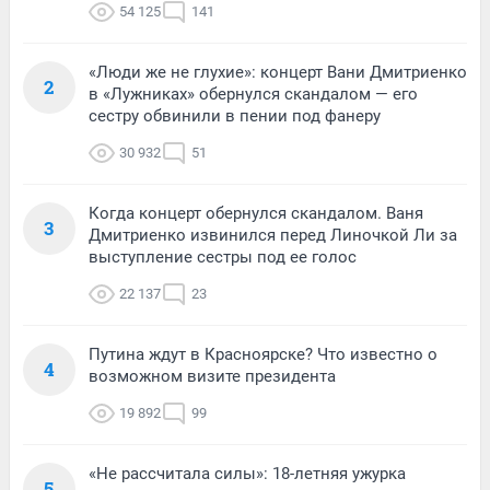
54 125
141
«Люди же не глухие»: концерт Вани Дмитриенко
2
в «Лужниках» обернулся скандалом — его
сестру обвинили в пении под фанеру
30 932
51
Когда концерт обернулся скандалом. Ваня
3
Дмитриенко извинился перед Линочкой Ли за
выступление сестры под ее голос
22 137
23
Путина ждут в Красноярске? Что известно о
4
возможном визите президента
19 892
99
«Не рассчитала силы»: 18-летняя ужурка
5