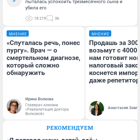
пыталась успокоить трехмесячного сына и
убила его
18 219
36
МНЕНИЕ
МНЕНИЕ
«Спуталась речь, понес
Продашь за 3000
пургу». Врач — о
возьмут с 4000.
смертельном диагнозе,
нам готовит но
который сложно
налоговый зако
обнаружить
коснется импор
даже репетитор
Ирина Волкова
Главврач клиники
Анастасия Завг
«Реабилитация доктора
Волковой»
РЕКОМЕНДУЕМ