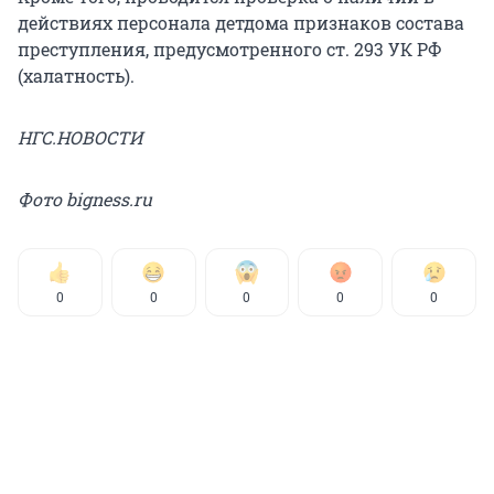
действиях персонала детдома признаков состава
преступления, предусмотренного ст. 293 УК РФ
(халатность).
НГС.НОВОСТИ
Фото bigness.ru
0
0
0
0
0