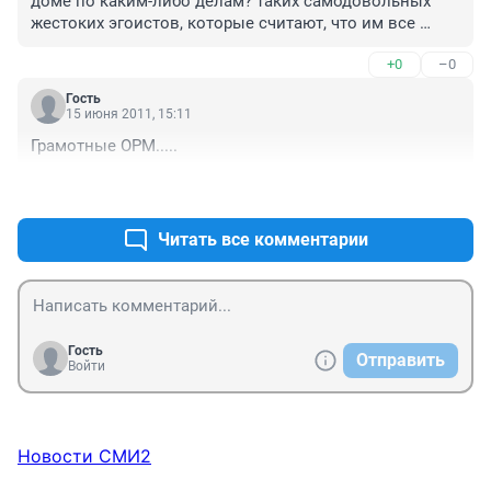
доме по каким-либо делам? таких самодовольных 
жестоких эгоистов, которые считают, что им все 
должны, как в этом заведении наверное больше 
+0
–0
нигде не найти!!! и нормальных слов, кроме мата и 
силы они не понимают!!! и в данной ситуации 
Гость
директор видимо нашел единственный действенный 
15 июня 2011, 15:11
метод наведения порядка, самому понятно не с руки 
Грамотные ОРМ.....
розгами пороть, 21ый век все-таки, правовое 
государство, все дела... и он не дурак за просто так 
+0
–0
прибегать к подобным крайним мерам!!! но 
малолетние демоны все-таки нашли выход, жаль что 
Читать все комментарии
не удастся проследить за их поведением в 
ближайшие годы, но уверяю, ничего хорошего из них 
не будет...
Гость
Отправить
Войти
Новости СМИ2