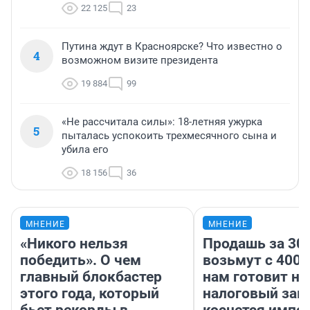
22 125
23
Путина ждут в Красноярске? Что известно о
4
возможном визите президента
19 884
99
«Не рассчитала силы»: 18-летняя ужурка
5
пыталась успокоить трехмесячного сына и
убила его
18 156
36
МНЕНИЕ
МНЕНИЕ
«Никого нельзя
Продашь за 300
победить». О чем
возьмут с 4000
главный блокбастер
нам готовит н
этого года, который
налоговый зако
бьет рекорды в
коснется импор