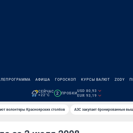
ЕЛЕПРОГРАММА
АФИША
ГОРОСКОП
КУРСЫ ВАЛЮТ
ZODY
П
USD 80,93
СЕЙЧАС
2
ПРОБКИ
+22°C
EUR 93,19
ают волонтеры Красноярских столбов
AЗС закупает бронированные вы