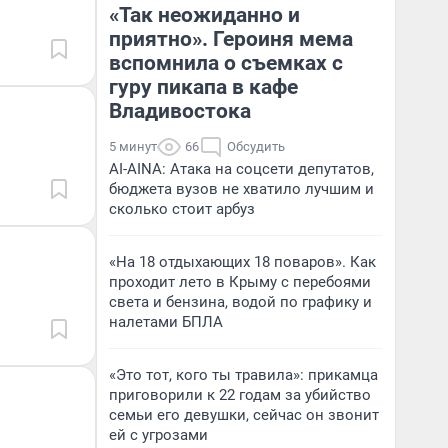
«Так неожиданно и
приятно». Героиня мема
вспомнила о съемках с
гуру пикапа в кафе
Владивостока
5 минут
66
Обсудить
AI-AINA: Атака на соцсети депутатов,
бюджета вузов не хватило лучшим и
сколько стоит арбуз
«На 18 отдыхающих 18 поваров». Как
проходит лето в Крыму с перебоями
света и бензина, водой по графику и
налетами БПЛА
«Это тот, кого ты травила»: прикамца
приговорили к 22 годам за убийство
семьи его девушки, сейчас он звонит
ей с угрозами