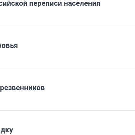
ссийской переписи населения
ровья
трезвенников
адку