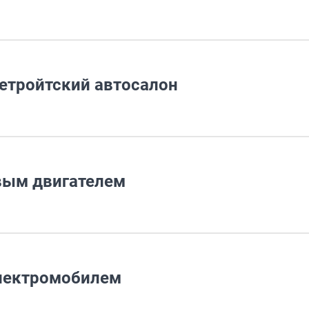
Детройтский автосалон
овым двигателем
электромобилем