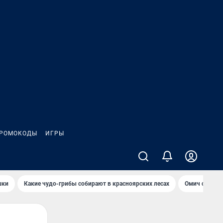
РОМОКОДЫ
ИГРЫ
шки
Какие чудо-грибы собирают в красноярских лесах
Омич сравни