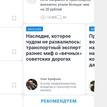
внезапно упали больше чем
на 20 рублей
14 305
60
МНЕНИЕ
МНЕНИЕ
Наследие, которое
Продаш
чудом не развалилось:
возьмут
транспортный эксперт
нам го
разнес миф о «вечных»
налого
советских дорогах
коснет
даже р
Олег Арефьев
Блогер, предприниматель,
Ан
владелец в транспортном
бизнесе
РЕКОМЕНДУЕМ