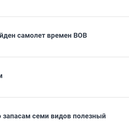
айден самолет времен ВОВ
м
о запасам семи видов полезный