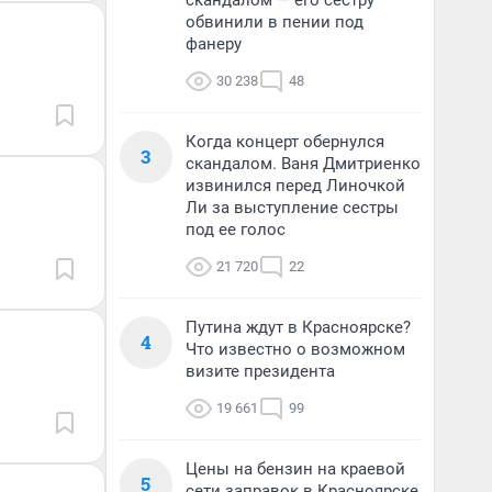
скандалом — его сестру
обвинили в пении под
фанеру
30 238
48
Когда концерт обернулся
3
скандалом. Ваня Дмитриенко
извинился перед Линочкой
Ли за выступление сестры
под ее голос
21 720
22
Путина ждут в Красноярске?
4
Что известно о возможном
визите президента
19 661
99
Цены на бензин на краевой
5
сети заправок в Красноярске