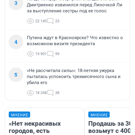
3
Дмитриенко извинился перед Линочкой Ли
за выступление сестры под ее голос
22 145
23
Путина ждут в Красноярске? Что известно о
4
возможном визите президента
19 901
99
«Не рассчитала силы»: 18-летняя ужурка
5
пыталась успокоить трехмесячного сына и
убила его
18 248
38
МНЕНИЕ
МНЕНИЕ
«Нет некрасивых
Продашь за 300
городов, есть
возьмут с 4000