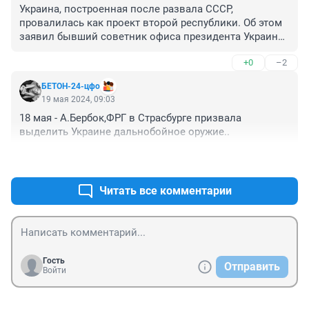
Украина, построенная после развала СССР, 
провалилась как проект второй республики. Об этом 
заявил бывший советник офиса президента Украины 
Алексей Арестович.

+0
–2
По мнению Арестовича, если нынешнее государство 
БЕТОН-24-цфо
будет существовать и дальше, это приведет к 
19 мая 2024, 09:03
очередным сотням тысяч жертв его граждан.
18 мая - А.Бербок,ФРГ в Страсбурге призвала 
выделить Украине дальнобойное оружие..
+4
–6
Читать все комментарии
Гость
Отправить
Войти