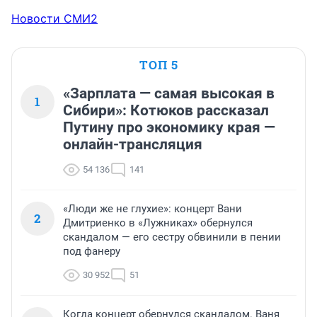
Новости СМИ2
ТОП 5
«Зарплата — самая высокая в
1
Сибири»: Котюков рассказал
Путину про экономику края —
онлайн-трансляция
54 136
141
«Люди же не глухие»: концерт Вани
2
Дмитриенко в «Лужниках» обернулся
скандалом — его сестру обвинили в пении
под фанеру
30 952
51
Когда концерт обернулся скандалом. Ваня