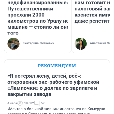
недофинансированные».
нам готовит н
Путешественники
налоговый зако
проехали 2000
коснется импор
километров по Уралу на
даже репетито
машине — стоило ли оно
того
Екатерина Литкевич
Анастасия Зав
РЕКОМЕНДУЕМ
«Я потерял жену, детей, всё»:
откровения экс-рабочего уфимской
«Лампочки» о долгах по зарплате и
закрытии завода
4 часа
19 682
52
«Мечтал о большой жизни»: иностранец из Камеруна