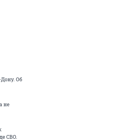
-Дону. Об
а не
к
де СВО.