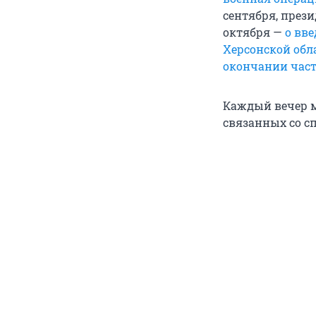
сентября, през
октября —
о вв
Херсонской обл
окончании час
Каждый вечер м
связанных со с