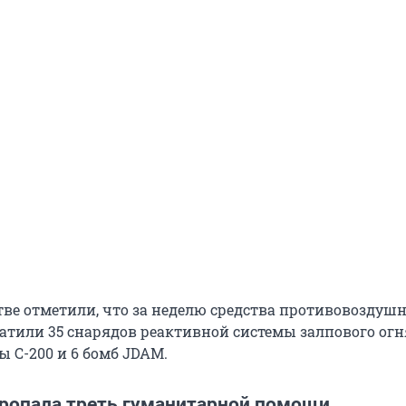
тве отметили, что за неделю средства противовоздуш
атили 35 снарядов реактивной системы залпового огн
ы С-200 и 6 бомб JDAM.
пропала треть гуманитарной помощи