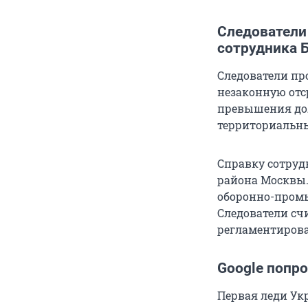
Следователи
сотрудника 
Следователи пр
незаконную отс
превышения дол
территориальн
Справку сотруд
района Москвы.
оборонно-пром
Следователи сч
регламентирова
Google попр
Первая леди Укр