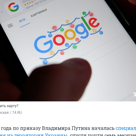
нить карту?
ская / 74.RU
2 года по приказу Владимира Путина началась
специа
ия на территории Украины
, спустя почти семь месяцев