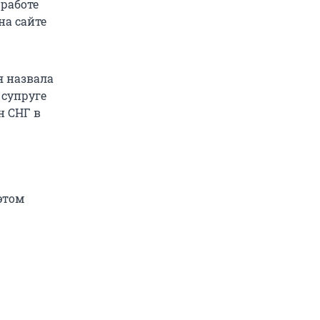
 работе
на сайте
я назвала
 супруге
н СНГ в
этом