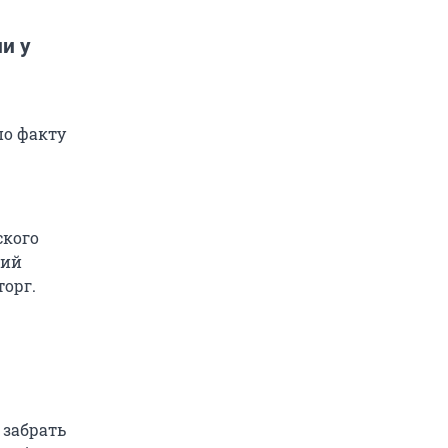
и у
по факту
ского
ций
орг.
 забрать