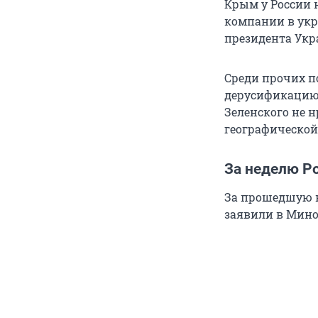
Крым у России 
компании в укр
президента Укр
Среди прочих п
дерусификацию 
Зеленского не н
географической
За неделю Р
За прошедшую н
заявили в Мино