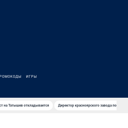
РОМОКОДЫ
ИГРЫ
т на Татышев откладывается
Директор красноярского завода под сан