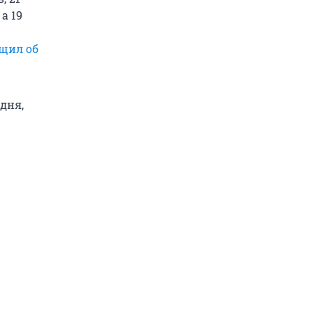
, а 19
щил об
дня,