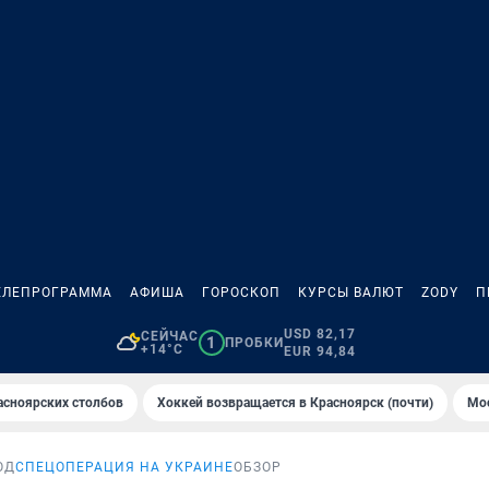
ЕЛЕПРОГРАММА
АФИША
ГОРОСКОП
КУРСЫ ВАЛЮТ
ZODY
П
USD 82,17
СЕЙЧАС
1
ПРОБКИ
+14°C
EUR 94,84
асноярских столбов
Хоккей возвращается в Красноярск (почти)
Мос
ОД
СПЕЦОПЕРАЦИЯ НА УКРАИНЕ
ОБЗОР