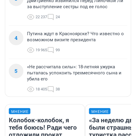
Дмитриенко извинился перед Линочкой Ли
за выступление сестры под ее голос
22 237
24
Путина ждут в Красноярске? Что известно о
4
возможном визите президента
19 965
99
«Не рассчитала силы»: 18-летняя ужурка
5
пыталась успокоить трехмесячного сына и
убила его
18 405
38
МНЕНИЕ
МНЕНИЕ
Колобок-колобок, я
«За неделю две
тебя боюсь! Ради чего
были страшные
отложили прокат
туристка расск