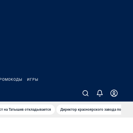
РОМОКОДЫ
ИГРЫ
т на Татышев откладывается
Директор красноярского завода под сан