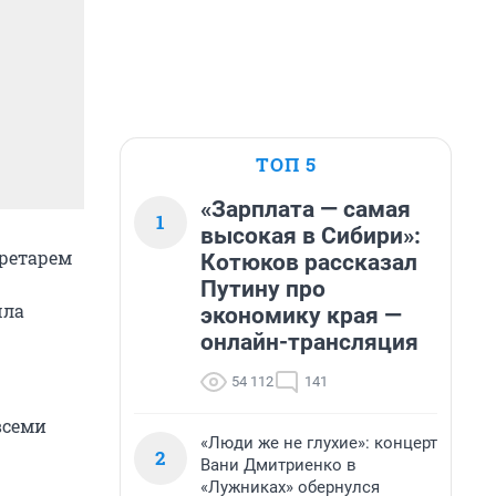
ТОП 5
«Зарплата — самая
1
высокая в Сибири»:
кретарем
Котюков рассказал
Путину про
шла
экономику края —
онлайн-трансляция
54 112
141
всеми
«Люди же не глухие»: концерт
2
Вани Дмитриенко в
«Лужниках» обернулся