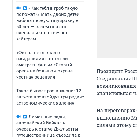
«Как тебя в гроб такую
положат?» Мать двоих детей
набила первую татуировку в
50 лет — зачем она это
сделала и что отвечает
хейтерам
«Финал не совпал с
ожиданиями»: стоит ли
смотреть фильм «Старый
Президент Росс
орел» на большом экране —
честная рецензия
Соединенных Ш
возникновения 
Такое бывает раз в жизни: 12
значительная ч
августа произойдут три редких
астрономических явления
На переговорах
Лимонные сады,
выполнению Мин
европейский Байкал и
силами этому с
очередь к статуе Джульетты:
путешественница съездила в