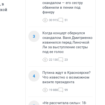
скандалом — его сестру
 в
обвинили в пении под
ской
фанеру
30 915
51
Когда концерт обернулся
3
скандалом. Ваня Дмитриенко
извинился перед Линочкой
Ли за выступление сестры
под ее голос
22 130
23
Путина ждут в Красноярске?
4
Что известно о возможном
визите президента
19 888
99
«Не рассчитала силы»: 18-