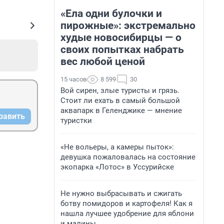
«Ела одни булочки и
пирожные»: экстремально
худые новосибирцы — о
своих попытках набрать
вес любой ценой
15 часов
8 599
30
Вой сирен, злые туристы и грязь.
Стоит ли ехать в самый большой
аквапарк в Геленджике — мнение
равить
туристки
«Не вольеры, а камеры пыток»:
девушка пожаловалась на состояние
экопарка «Лотос» в Уссурийске
Не нужно выбрасывать и сжигать
ботву помидоров и картофеля! Как я
нашла лучшее удобрение для яблони
и малины