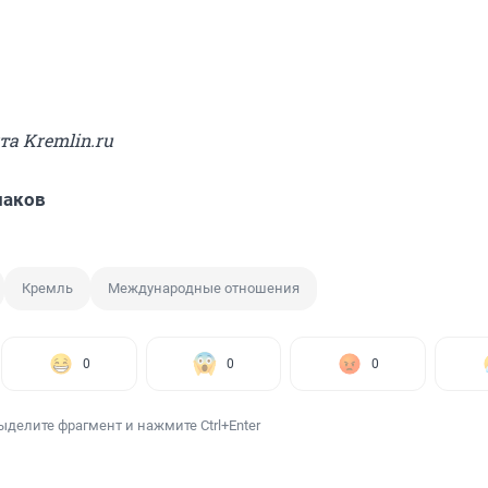
та Kremlin.ru
лаков
Кремль
Международные отношения
0
0
0
ыделите фрагмент и нажмите Ctrl+Enter