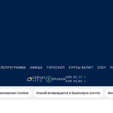
ЕЛЕПРОГРАММА
АФИША
ГОРОСКОП
КУРСЫ ВАЛЮТ
ZODY
П
USD 82,17
СЕЙЧАС
2
ПРОБКИ
+17°C
EUR 94,84
асноярских столбов
Хоккей возвращается в Красноярск (почти)
Мос