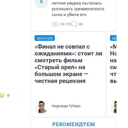
5
летняя ужурка пыталась
успокоить трехмесячного
сына и убила его
18 179
36
МНЕНИЕ
МНЕНИ
«Финал не совпал с
«Мы в
ожиданиями»: стоит ли
Нолан
смотреть фильм
настр
«Старый орел» на
смотр
большом экране —
чтобы
честная рецензия
выгля
0
Надежда Губарь
РЕКОМЕНДУЕМ