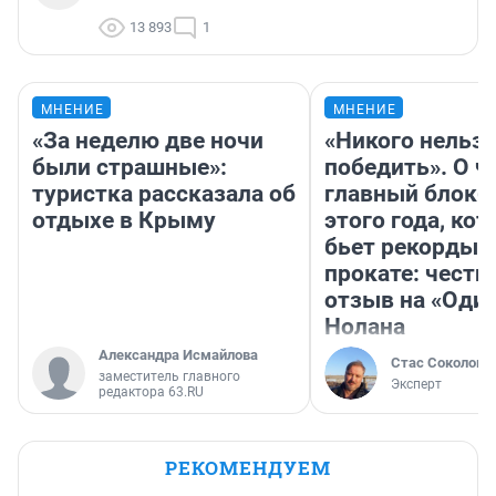
13 893
1
МНЕНИЕ
МНЕНИЕ
«За неделю две ночи
«Никого нельз
были страшные»:
победить». О ч
туристка рассказала об
главный блокб
отдыхе в Крыму
этого года, ко
бьет рекорды 
прокате: честн
отзыв на «Оди
Нолана
Александра Исмайлова
Стас Соколов
заместитель главного
Эксперт
редактора 63.RU
РЕКОМЕНДУЕМ