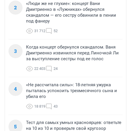
«Люди же не глухие»: концерт Вани
2
Дмитриенко в «Лужниках» обернулся
скандалом — его сестру обвинили в пении
под фанеру
31 712
52
Когда концерт обернулся скандалом. Ваня
3
Дмитриенко извинился перед Линочкой Ли
за выступление сестры под ее голос
22 403
24
«Не рассчитала силы»: 18-летняя ужурка
4
пыталась успокоить трехмесячного сына и
убила его
18 819
43
Тест для самых умных красноярцев: ответьте
5
на 10 из 10 и проверьте свой кругозор