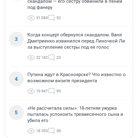
скандалом — его сестру обвинили в пении
под фанеру
31 084
52
Когда концерт обернулся скандалом. Ваня
3
Дмитриенко извинился перед Линочкой Ли
за выступление сестры под ее голос
22 182
23
Путина ждут в Красноярске? Что известно о
4
возможном визите президента
19 947
99
«Не рассчитала силы»: 18-летняя ужурка
5
пыталась успокоить трехмесячного сына и
убила его
18 353
38