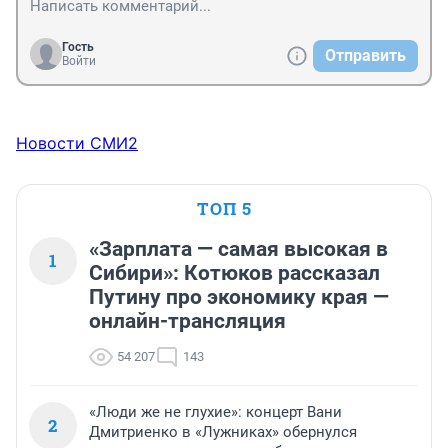
Гость
Отправить
Войти
Новости СМИ2
ТОП 5
«Зарплата — самая высокая в
1
Сибири»: Котюков рассказал
Путину про экономику края —
онлайн-трансляция
54 207
143
«Люди же не глухие»: концерт Вани
2
Дмитриенко в «Лужниках» обернулся