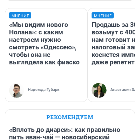
МНЕНИЕ
МНЕНИЕ
«Мы видим нового
Продашь за 300
Нолана»: с каким
возьмут с 4000
настроем нужно
нам готовит н
смотреть «Одиссею»,
налоговый зако
чтобы она не
коснется импор
выглядела как фиаско
даже репетито
Надежда Губарь
Анастасия Зав
РЕКОМЕНДУЕМ
«Вплоть до диареи»: как правильно
пить иван-чай — новосибирский