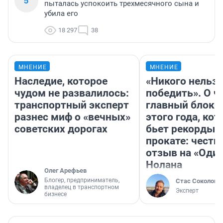
5
пыталась успокоить трехмесячного сына и
убила его
18 297
38
МНЕНИЕ
МНЕНИЕ
Наследие, которое
«Никого нельз
чудом не развалилось:
победить». О ч
транспортный эксперт
главный блокб
разнес миф о «вечных»
этого года, ко
советских дорогах
бьет рекорды 
прокате: честн
отзыв на «Оди
Нолана
Олег Арефьев
Блогер, предприниматель,
Стас Соколов
владелец в транспортном
Эксперт
бизнесе