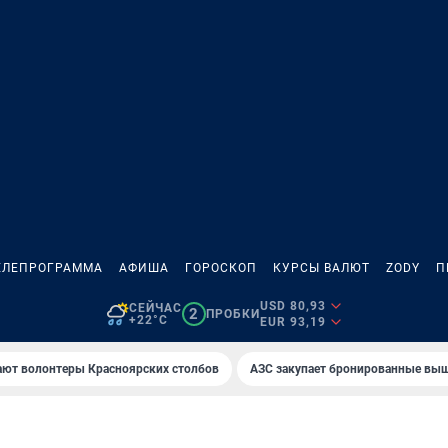
ЕЛЕПРОГРАММА
АФИША
ГОРОСКОП
КУРСЫ ВАЛЮТ
ZODY
П
USD 80,93
СЕЙЧАС
2
ПРОБКИ
+22°C
EUR 93,19
ают волонтеры Красноярских столбов
AЗС закупает бронированные вы