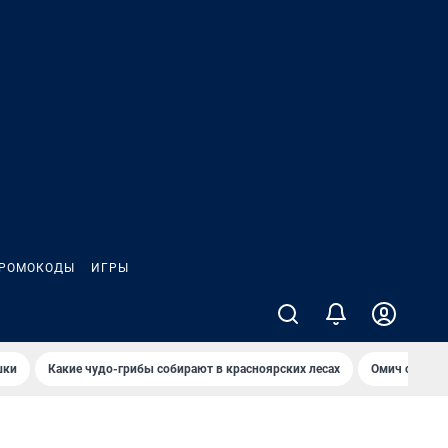
РОМОКОДЫ
ИГРЫ
шки
Какие чудо-грибы собирают в красноярских лесах
Омич сравни