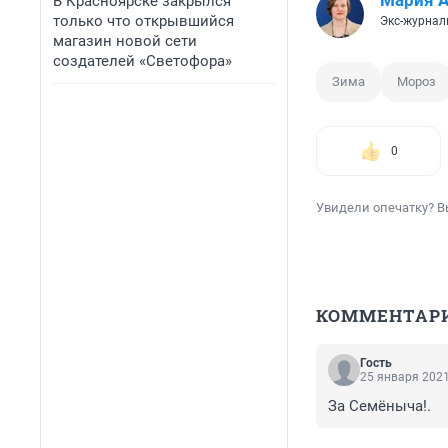
Мария 
В Красноярске закрылся
только что открывшийся
Экс-журнал
магазин новой сети
создателей «Светофора»
Зима
Мороз
0
Увидели опечатку? В
КОММЕНТАР
Гость
25 января 2021
За Семёныча!.