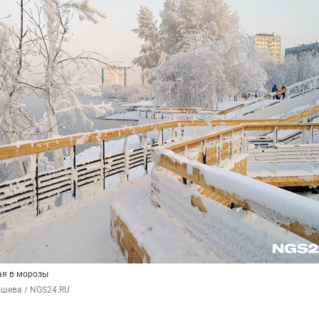
ая в морозы
шева / NGS24.RU