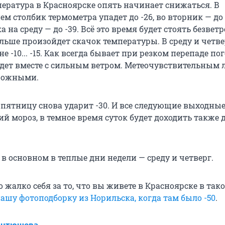
пература в Красноярске опять начинает снижаться. В
м столбик термометра упадет до -26, во вторник — до -
а на среду — до -39. Всё это время будет стоять безвет
альше произойдет скачок температуры. В среду и четв
е -10... -15. Как всегда бывает при резком перепаде по
дет вместе с сильным ветром. Метеочувствительным
орожными.
а пятницу снова ударит -30. И все следующие выходны
й мороз, в темное время суток будет доходить также до
 в основном в теплые дни недели — среду и четверг.
о жалко себя за то, что вы живете в Красноярске в тако
ашу фотоподборку из Норильска, когда там было -50
.