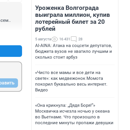
Уроженка Волгограда
выиграла миллион, купив
ем.. 
лотерейный билет за 20
рублей
+0
–0
5 августа
16 431
28
AI-AINA: Атака на соцсети депутатов,
бюджета вузов не хватило лучшим и
сколько стоит арбуз
«Чисто все мамы и все дети на
свете»: как медвежонок Момота
равить
покорил буквально весь интернет.
Видео
«Она крикнула: „Дядя Боря!“»
Москвичка исчезла ночью у океана
во Вьетнаме. Что произошло в
последние минуты пропажи девушки