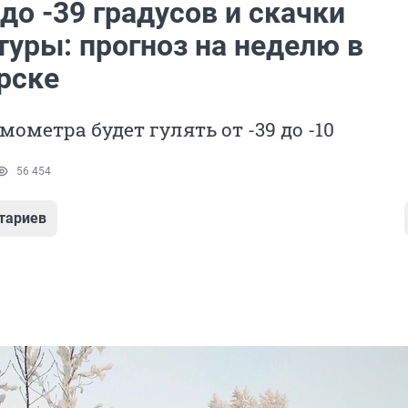
о -39 градусов и скачки
туры: прогноз на неделю в
рске
мометра будет гулять от -39 до -10
56 454
тариев