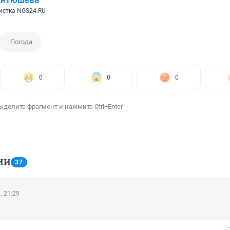
Антюшева
истка NGS24.RU
Погода
0
0
0
ыделите фрагмент и нажмите Ctrl+Enter
ИИ
37
, 21:29