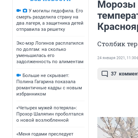
Морозы д
У могилы педофила. Его
темпера
смерть разделила страну на
два лагеря, а защитника детей
Красноя
отправила за решетку
Столбик тер
Экс-мэр Логинов расплатился
по долгам: на сколько
уменьшилась его
24 января 2021, 11:30
задолженность по алиментам
37
коммен
Больше не скрывает:
Полина Гагарина показала
романтичные кадры с новым
избранником
«Четырех мужей потеряла»:
Прохор Шаляпин проболтался
о новой возлюбленной
«Меня годами преследует