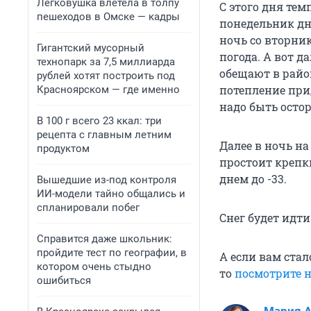
Легковушка влетела в толпу
С этого дня тем
пешеходов в Омске — кадры
понедельник дне
ночь со вторник
Гигантский мусорный
погода. А вот д
технопарк за 7,5 миллиарда
обещают в район
рублей хотят построить под
потепление при
Красноярском — где именно
надо быть ост
В 100 г всего 23 ккал: три
рецепта с главным летним
Далее в ночь н
продуктом
простоит крепки
днем до -33.
Вышедшие из-под контроля
ИИ-модели тайно общались и
спланировали побег
Снег будет идти
Справится даже школьник:
пройдите тест по географии, в
А если вам стал
котором очень стыдно
то
посмотрите н
ошибиться