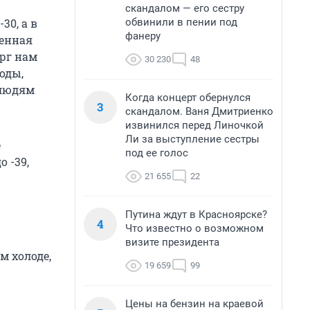
скандалом — его сестру
обвинили в пении под
30, а в
фанеру
ренная
ерг нам
30 230
48
годы,
 людям
Когда концерт обернулся
3
скандалом. Ваня Дмитриенко
извинился перед Линочкой
Ли за выступление сестры
е
под ее голос
 -39,
21 655
22
Путина ждут в Красноярске?
4
Что известно о возможном
визите президента
м холоде,
19 659
99
Цены на бензин на краевой