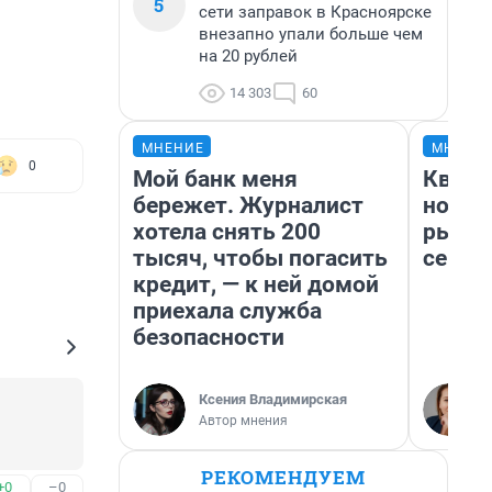
5
сети заправок в Красноярске
внезапно упали больше чем
на 20 рублей
14 303
60
МНЕНИЕ
МНЕНИ
0
Мой банк меня
Кварт
бережет. Журналист
но де
хотела снять 200
рынок
тысяч, чтобы погасить
сейча
кредит, — к ней домой
приехала служба
безопасности
Ксения Владимирская
Автор мнения
РЕКОМЕНДУЕМ
+0
–0