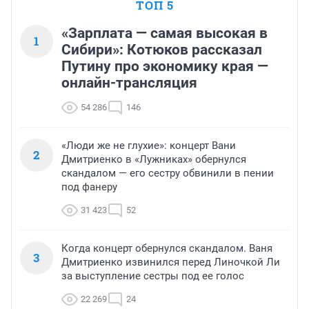
ТОП 5
«Зарплата — самая высокая в
1
Сибири»: Котюков рассказал
Путину про экономику края —
онлайн-трансляция
54 286
146
«Люди же не глухие»: концерт Вани
2
Дмитриенко в «Лужниках» обернулся
скандалом — его сестру обвинили в пении
под фанеру
31 423
52
Когда концерт обернулся скандалом. Ваня
3
Дмитриенко извинился перед Линочкой Ли
за выступление сестры под ее голос
22 269
24