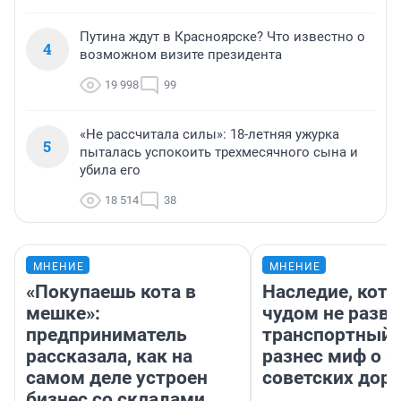
Путина ждут в Красноярске? Что известно о
4
возможном визите президента
19 998
99
«Не рассчитала силы»: 18-летняя ужурка
5
пыталась успокоить трехмесячного сына и
убила его
18 514
38
МНЕНИЕ
МНЕНИЕ
«Покупаешь кота в
Наследие, кото
мешке»:
чудом не разва
предприниматель
транспортный 
рассказала, как на
разнес миф о 
самом деле устроен
советских доро
бизнес со складами