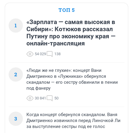
ТОП 5
«Зарплата — самая высокая в
1
Сибири»: Котюков рассказал
Путину про экономику края —
онлайн-трансляция
54 029
138
«Люди же не глухие»: концерт Вани
2
Дмитриенко в «Лужниках» обернулся
скандалом — его сестру обвинили в пении
под фанеру
30 841
50
Когда концерт обернулся скандалом. Ваня
3
Дмитриенко извинился перед Линочкой Ли
за выступление сестры под ее голос