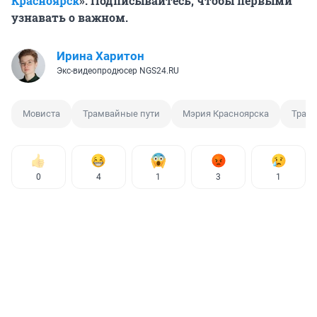
Красноярск
». Подписывайтесь, чтобы первыми
узнавать о важном.
Ирина Харитон
Экс-видеопродюсер NGS24.RU
Мовиста
Трамвайные пути
Мэрия Красноярска
Трам
0
4
1
3
1