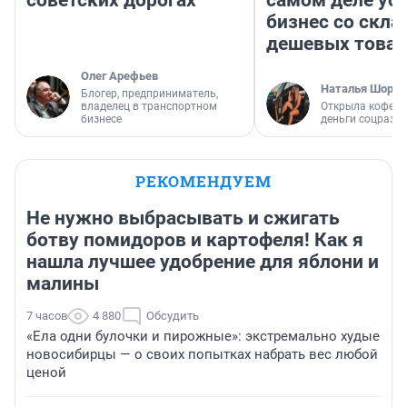
советских дорогах
самом деле ус
бизнес со скл
дешевых това
Олег Арефьев
Наталья Шорох
Блогер, предприниматель,
владелец в транспортном
Открыла кофейн
бизнесе
деньги соцразв
РЕКОМЕНДУЕМ
Не нужно выбрасывать и сжигать
ботву помидоров и картофеля! Как я
нашла лучшее удобрение для яблони и
малины
7 часов
4 880
Обсудить
«Ела одни булочки и пирожные»: экстремально худые
новосибирцы — о своих попытках набрать вес любой
ценой