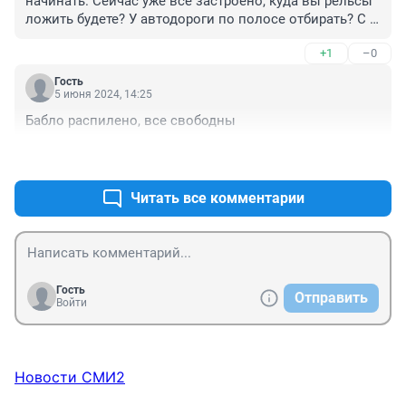
начинать. Сейчас уже всё застроено, куда вы рельсы 
ложить будете? У автодороги по полосе отбирать? С 
Октябрьского моста в сторону Солнечного где рельсы 
+1
–0
ложить? Там на Авиаторов между полосами всё 
застроено домами, ТЦ Авиатор посредине, на 
Гость
перекрёстке с Молокова кафешек понастроили. Где 
5 июня 2024, 14:25
трамвай пускать?
Бабло распилено, все свободны
+0
–0
Читать все комментарии
Гость
Отправить
Войти
Новости СМИ2