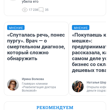
убила его
17 238
35
МНЕНИЕ
МНЕНИЕ
«Спуталась речь, понес
«Покупаешь ко
пургу». Врач — о
мешке»:
смертельном диагнозе,
предпринимат
который сложно
рассказала, как
обнаружить
самом деле ус
бизнес со скл
дешевых това
Ирина Волкова
Наталья Шорох
Главврач клиники
«Реабилитация доктора
Открыла кофейн
Волковой»
деньги соцразв
РЕКОМЕНДУЕМ