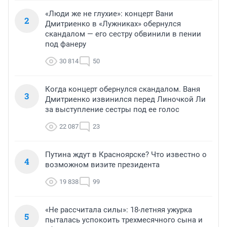
«Люди же не глухие»: концерт Вани
2
Дмитриенко в «Лужниках» обернулся
скандалом — его сестру обвинили в пении
под фанеру
30 814
50
Когда концерт обернулся скандалом. Ваня
3
Дмитриенко извинился перед Линочкой Ли
за выступление сестры под ее голос
22 087
23
Путина ждут в Красноярске? Что известно о
4
возможном визите президента
19 838
99
«Не рассчитала силы»: 18-летняя ужурка
5
пыталась успокоить трехмесячного сына и