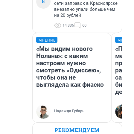
5
сети заправок в Красноярске
внезапно упали больше чем
на 20 рублей
14 336
60
МНЕНИЕ
МНЕНИ
«Мы видим нового
«Поку
Нолана»: с каким
мешке
настроем нужно
предп
смотреть «Одиссею»,
расска
чтобы она не
самом
выглядела как фиаско
бизне
дешев
Надежда Губарь
РЕКОМЕНДУЕМ