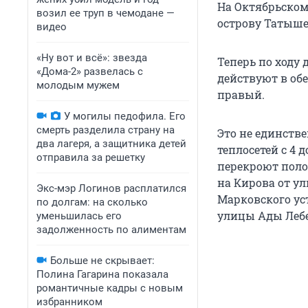
На Октябрьском
возил ее труп в чемодане —
острову Татыше
видео
«Ну вот и всё»: звезда
Теперь по ходу
«Дома-2» развелась с
действуют в обе
молодым мужем
правый.
У могилы педофила. Его
смерть разделила страну на
Это не единств
два лагеря, а защитника детей
теплосетей с 4 д
отправила за решетку
перекроют поло
на Кирова от у
Экс-мэр Логинов расплатился
Марковского ус
по долгам: на сколько
улицы Ады Лебе
уменьшилась его
задолженность по алиментам
Больше не скрывает:
Полина Гагарина показала
романтичные кадры с новым
избранником