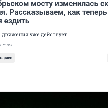
брьском мосту изменилась с
я. Рассказываем, как теперь
я ездить
а движения уже действует
20 362
тариев