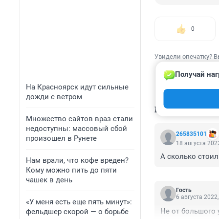
0
Увидели опечатку? В
Получай наг
На Красноярск идут сильные
дожди с ветром
КОММЕНТАР
Множество сайтов враз стали
недоступны: массовый сбой
265835101
произошел в Рунете
18 августа 2022
А сколько стоили
Нам врали, что кофе вреден?
Кому можно пить до пяти
чашек в день
Гость
6 августа 2022,
«У меня есть еще пять минут»:
Не от большого у
фельдшер скорой — о борьбе