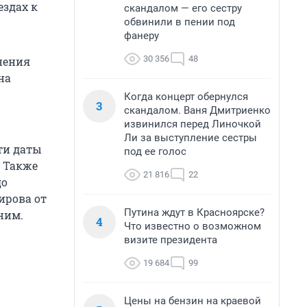
ездах к
скандалом — его сестру
обвинили в пении под
фанеру
30 356
48
нения
на
Когда концерт обернулся
3
скандалом. Ваня Дмитриенко
извинился перед Линочкой
Ли за выступление сестры
эти даты
под ее голос
. Также
21 816
22
до
ирова от
Путина ждут в Красноярске?
ним.
4
Что известно о возможном
визите президента
19 684
99
Цены на бензин на краевой