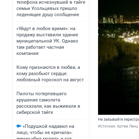
телефона исчезнувшей в тайге
семьи Усольцевых пришло
леденящее душу сообщение
«Уйдут в любое время»: на
продажу выставили здание
муниципальной УК. Однако
там работает частная
компания
Кому признаются в любви, а
кому разобьют сердце:
любовный гороскоп на август
Пилоты потерпевшего
крушение самолета
рассказали, как выживали в
сибирской тайге
Не забывайте перестр
«Подушкой надавил на
Источник: 
Артем Ленц 
лицо, чтобы не кричала»:
жених убил модель и год