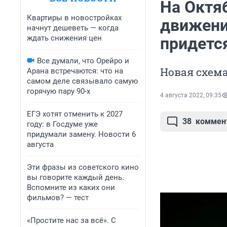
На Октя
Квартиры в новостройках
движени
начнут дешеветь — когда
ждать снижения цен
придетс
Все думали, что Орейро и
Новая схем
Арана встречаются: что на
самом деле связывало самую
горячую пару 90-х
4 августа 2022, 09:35
ЕГЭ хотят отменить к 2027
38
коммен
году: в Госдуме уже
придумали замену. Новости 6
августа
Эти фразы из советского кино
вы говорите каждый день.
Вспомните из каких они
фильмов? — тест
«Простите нас за всё». С