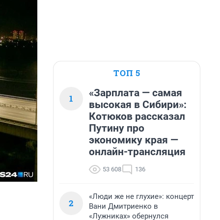
ТОП 5
«Зарплата — самая
1
высокая в Сибири»:
Котюков рассказал
Путину про
экономику края —
онлайн-трансляция
53 608
136
«Люди же не глухие»: концерт
2
Вани Дмитриенко в
«Лужниках» обернулся