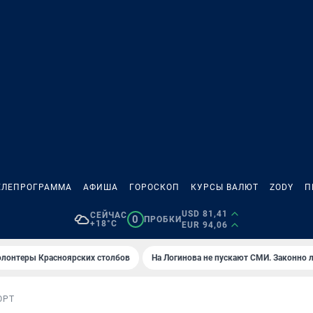
ЕЛЕПРОГРАММА
АФИША
ГОРОСКОП
КУРСЫ ВАЛЮТ
ZODY
П
USD 81,41
СЕЙЧАС
0
ПРОБКИ
+18°C
EUR 94,06
олонтеры Красноярских столбов
На Логинова не пускают СМИ. Законно 
ОРТ