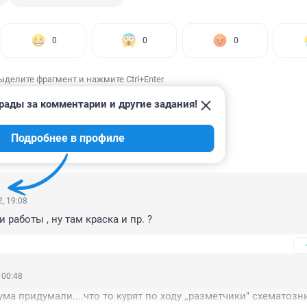
0
0
0
ыделите фрагмент и нажмите Ctrl+Enter
рады за комментарии и другие задания!
Подробнее в профиле
ИИ
38
, 19:08
 работы , ну там краска и пр. ?
 00:48
ма придумали....что то курят по ходу ,,разметчики" схематозн