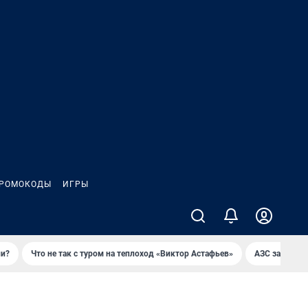
РОМОКОДЫ
ИГРЫ
ли?
Что не так с туром на теплоход «Виктор Астафьев»
AЗС закупае