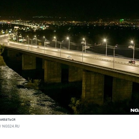
аиваться
/ NGS24.RU