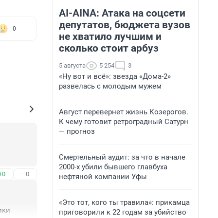
AI-AINA: Атака на соцсети
депутатов, бюджета вузов
0
не хватило лучшим и
сколько стоит арбуз
5 августа
5 254
3
«Ну вот и всё»: звезда «Дома-2»
развелась с молодым мужем
Август перевернет жизнь Козерогов.
К чему готовит ретроградный Сатурн
— прогноз
Смертельный аудит: за что в начале
2000-х убили бывшего главбуха
+0
–0
нефтяной компании Уфы
«Это тот, кого ты травила»: прикамца
ики
приговорили к 22 годам за убийство