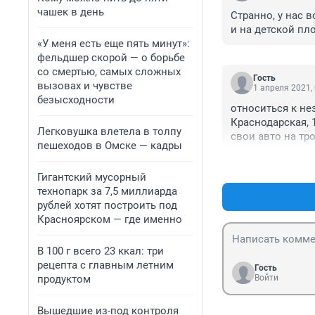
чашек в день
Странно, у нас в
и на детской пл
«У меня есть еще пять минут»:
фельдшер скорой — о борьбе
со смертью, самых сложных
Гость
вызовах и чувстве
1 апреля 2021,
безысходности
относиться к не
Краснодарская, 
Легковушка влетела в толпу
свои авто на тро
пешеходов в Омске — кадры
полиция), стоящ
Гигантский мусорный
технопарк за 7,5 миллиарда
рублей хотят построить под
Красноярском — где именно
В 100 г всего 23 ккал: три
рецепта с главным летним
Гость
продуктом
Войти
Вышедшие из-под контроля