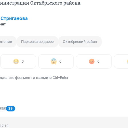
министрации Октябрьского района.
 Стриганова
ент
ьнение
Парковка во дворе
Октябрьский район
0
0
0
ыделите фрагмент и нажмите Ctrl+Enter
ИИ
39
 17:19