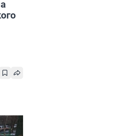
ма
кого