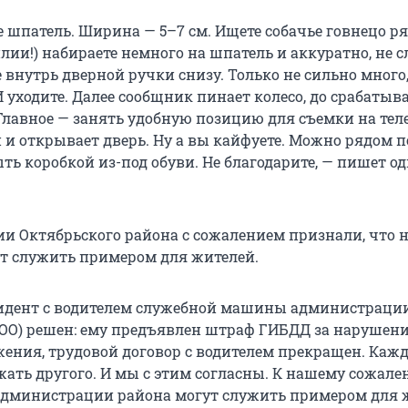
е шпатель. Ширина — 5–7 см. Ищете собачье говнецо р
лии!) набираете немного на шпатель и аккуратно, не
внутрь дверной ручки снизу. Только не сильно много,
И уходите. Далее сообщник пинает колесо, до срабатыв
Главное — занять удобную позицию для съемки на тел
 и открывает дверь. Ну а вы кайфуете. Можно рядом 
ь коробкой из-под обуви. Не благодарите, — пишет од
и Октябрьского района с сожалением признали, что н
т служить примером для жителей.
идент с водителем служебной машины администраци
1 ОО) решен: ему предъявлен штраф ГИБДД за нарушен
ения, трудовой договор с водителем прекращен. Каж
жать другого. И мы с этим согласны. К нашему сожале
администрации района могут служить примером для 