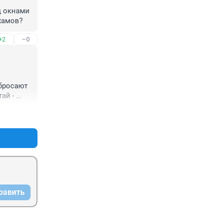
д окнами 
хамов?
+2
–0
бросают 
й - 
+3
–0
равить