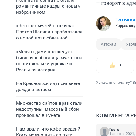
Полина Гагарина показала
— говорят в ад
романтичные кадры с новым
избранником
Татьяна
«Четырех мужей потеряла»:
Корреспонд
Прохор Шаляпин проболтался
о новой возлюбленной
Автохам
Увол
«Меня годами преследует
бывшая любовница мужа: она
портит жилье и угрожает».
0
Реальная история
Увидели опечатку? В
На Красноярск идут сильные
дожди с ветром
Множество сайтов враз стали
недоступны: массовый сбой
КОММЕНТАР
произошел в Рунете
Нам врали, что кофе вреден?
Гость
1 апреля 2021,
Кому можно пить до пяти