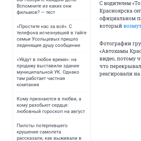
С водителем «Т
Вспомните из каких они
Красноярска сег
фильмов? — тест
официальном па
который
возму
«Простите нас за всё». С
телефона исчезнувшей в тайге
семьи Усольцевых пришло
Фотографии гру
леденящее душу сообщение
«Автохамы Крас
видео, потому 
«Уйдут в любое время»: на
что перекрывал 
продажу выставили здание
муниципальной УК. Однако
реагировали на
там работает частная
компания
Кому признаются в любви, а
кому разобьют сердце:
любовный гороскоп на август
Пилоты потерпевшего
крушение самолета
рассказали, как выживали в