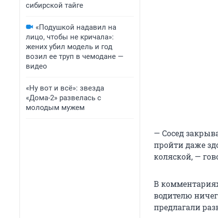
сибирской тайге
«Подушкой надавил на
лицо, чтобы не кричала»:
жених убил модель и год
возил ее труп в чемодане —
видео
«Ну вот и всё»: звезда
«Дома-2» развелась с
молодым мужем
— Сосед закрыва
пройти даже здо
коляской, — гов
В комментариях
водителю ничего
предлагали разн