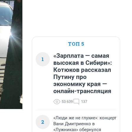
ТОП 5
«Зарплата — самая
1
высокая в Сибири»:
Котюков рассказал
Путину про
экономику края —
онлайн-трансляция
53 639
137
«Люди же не глухие»: концерт
2
Вани Дмитриенко в
«Лужниках» обернулся