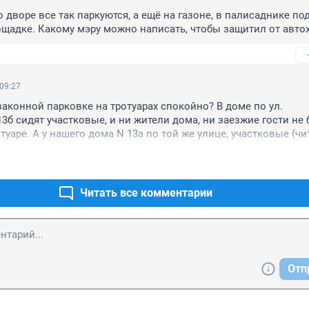
о дворе все так паркуются, а ещё на газоне, в палисаднике по
ощадке. Какому мэру можно написать, чтобы защитил от авто
 09:27
законной парковке на тротуарах спокойно? В доме по ул. 
13б сидят участковые, и ни жители дома, ни заезжие гости не 
туаре. А у нашего дома N 13а по той же улице, участковые (чита
ие на тротуаре машины не замечают. Сюжет? Сюжет.
Читать все комментарии
Отп