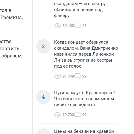
скандалом — его сестру
обвинили в пении под
лся в
фанеру
 Ерёмина,
30 403
48
естве
Когда концерт обернулся
3
странить
скандалом. Ваня Дмитриенко
извинился перед Линочкой
 образом,
Ли за выступление сестры
под ее голос
21 849
22
Путина ждут в Красноярске?
4
Что известно о возможном
визите президента
19 700
99
Цены на бензин на краевой