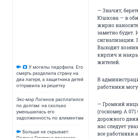
— Значит, берет
Юшкова — в оби
жирно наносите 
заметно будет. 
сигнализации. 
Выходит хозяин
кирпич и накрыт
жителей.
У могилы педофила. Его
смерть разделила страну на
В администраци
два лагеря, а защитника детей
отправила за решетку
работники могу
Экс-мэр Логинов расплатился
— Громкий инц
по долгам: на сколько
(госномер А 07
уменьшилась его
задолженность по алиментам
дорожного движ
нас следует ува
Больше не скрывает:
все работники 