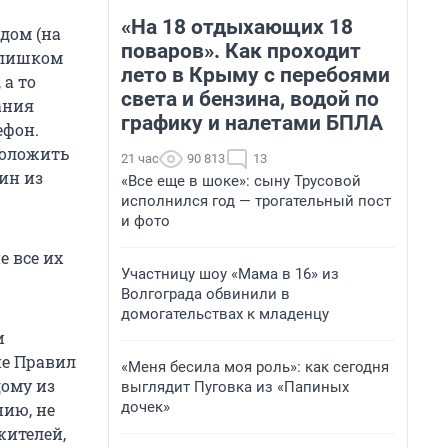
«На 18 отдыхающих 18
ядом (на
поваров». Как проходит
 слишком
лето в Крыму с перебоями
 а то
света и бензина, водой по
ания
графику и налетами БПЛА
ефон.
положить
21 час
90 813
13
ин из
«Все еще в шоке»: сыну Трусовой
исполнился год — трогательный пост
и фото
е все их
Участницу шоу «Мама в 16» из
Волгограда обвинили в
домогательствах к младенцу
и
ие Правил
«Меня бесила моя роль»: как сегодня
дому из
выглядит Пуговка из «Папиных
дочек»
нию, не
жителей,