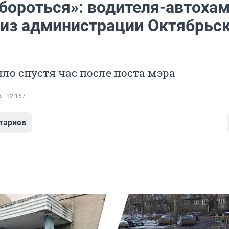
 бороться»: водителя-автоха
 из администрации Октябрьс
ло спустя час после поста мэра
12 167
тариев