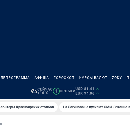
ЕЛЕПРОГРАММА
АФИША
ГОРОСКОП
КУРСЫ ВАЛЮТ
ZODY
П
USD 81,41
СЕЙЧАС
1
ПРОБКИ
+16°C
EUR 94,06
олонтеры Красноярских столбов
На Логинова не пускают СМИ. Законно 
ОРТ