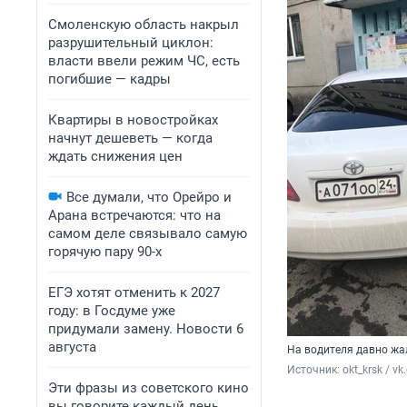
Смоленскую область накрыл
разрушительный циклон:
власти ввели режим ЧС, есть
погибшие — кадры
Квартиры в новостройках
начнут дешеветь — когда
ждать снижения цен
Все думали, что Орейро и
Арана встречаются: что на
самом деле связывало самую
горячую пару 90-х
ЕГЭ хотят отменить к 2027
году: в Госдуме уже
придумали замену. Новости 6
августа
На водителя давно жа
Источник: 
okt_krsk / v
Эти фразы из советского кино
вы говорите каждый день.