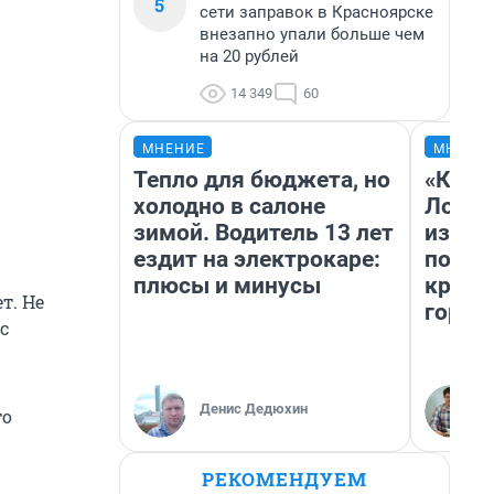
5
сети заправок в Красноярске
внезапно упали больше чем
на 20 рублей
14 349
60
МНЕНИЕ
МНЕНИ
Тепло для бюджета, но
«Как б
холодно в салоне
Лондо
зимой. Водитель 13 лет
из Ом
ездит на электрокаре:
почем
плюсы и минусы
круче
т. Не
город
с
Денис Дедюхин
то
РЕКОМЕНДУЕМ