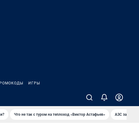
РОМОКОДЫ
ИГРЫ
ли?
Что не так с туром на теплоход «Виктор Астафьев»
AЗС закупае