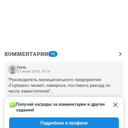
КОММЕНТАРИИ
16
Гость
27 июня 2019, 19:14
"Руководитель муниципального предприятия 
«Гортранс» может, наверное, поставить рекорд по 
числу заместителей"

+1
–3
И о чем это говорит? Да ни о чем. В других 
Получай награды за комментарии и другие 
предприятиях вместо заместителей могут быть 
задания!
Гость
начальники отделов, с такими же полномочиями и 
27 июня 2019, 14:19
такими же окладами. Надо сравнивать ФОТ, 
Подробнее в профиле
Мэрия с транспортом не управляется никак.
полномочия, обязанности, а не строчки в штатном 