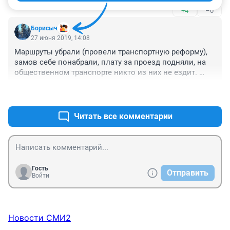
расписании.
+4
–0
Борисыч
27 июня 2019, 14:08
Маршруты убрали (провели транспортную реформу), 
замов себе понабрали, плату за проезд подняли, на 
общественном транспорте никто из них не ездит. 
Предлагают с Щорса до Торгового центра на 
+17
–1
Красрабе, ездить с двумя пересадками. Да, еще 
трамвай №8 тестировали прошлым летом с Щорса до 
Предмостной площади - летом, когда все в отпусках, 
Читать все комментарии
студенты на каникулах, пустили 2 вагона Депо 
-Предмостная и Предмостная-Депо (сколько ж его 
ждать надо, чтобы уехать) и признали маршрут 
нерентабельным.
Гость
Отправить
Войти
Новости СМИ2