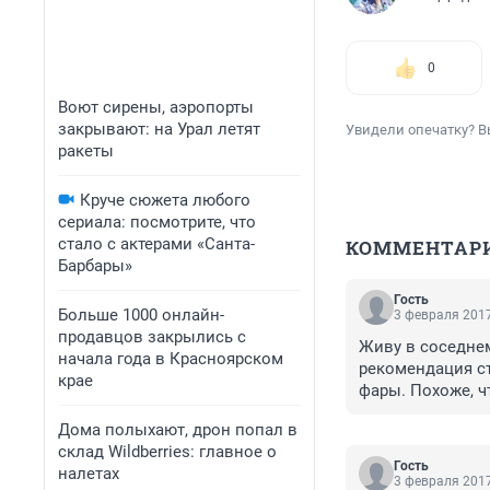
0
Воют сирены, аэропорты
закрывают: на Урал летят
Увидели опечатку? В
ракеты
Круче сюжета любого
сериала: посмотрите, что
стало с актерами «Санта-
КОММЕНТАР
Барбары»
Гость
Больше 1000 онлайн-
3 февраля 2017
продавцов закрылись с
Живу в соседнем
начала года в Красноярском
рекомендация ст
крае
фары. Похоже, ч
Дома полыхают, дрон попал в
склад Wildberries: главное о
Гость
налетах
3 февраля 2017