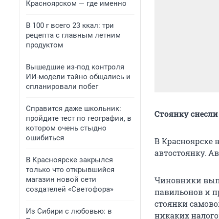
Красноярском — где именно
В 100 г всего 23 ккал: три
рецепта с главным летним
продуктом
Вышедшие из-под контроля
ИИ-модели тайно общались и
спланировали побег
Справится даже школьник:
Стоянку снесли
пройдите тест по географии, в
котором очень стыдно
ошибиться
В Красноярске 
автостоянку. Ав
В Красноярске закрылся
только что открывшийся
магазин новой сети
Чиновники вып
создателей «Светофора»
павильонов и п
стоянки самовол
Из Сибири с любовью: в
никаких налогов