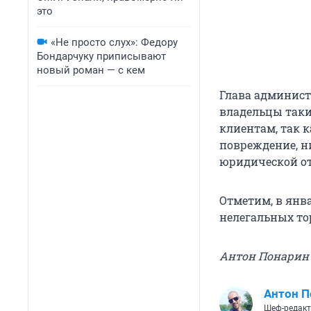
это
«Не просто слух»: Федору
Бондарчуку приписывают
новый роман — с кем
Глава админист
владельцы таки
клиентам, так к
повреждение, н
юридической от
Отметим, в ян
нелегальных то
Антон Понарин
Антон П
Шеф-редак