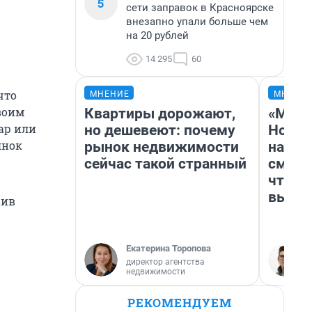
5
сети заправок в Красноярске
внезапно упали больше чем
на 20 рублей
14 295
60
что
МНЕНИЕ
МНЕНИ
воим
Квартиры дорожают,
«Мы в
ар или
но дешевеют: почему
Нолан
янок
рынок недвижимости
настр
сейчас такой странный
смотр
чтобы
выгля
вив
Екатерина Торопова
директор агентства
недвижимости
РЕКОМЕНДУЕМ