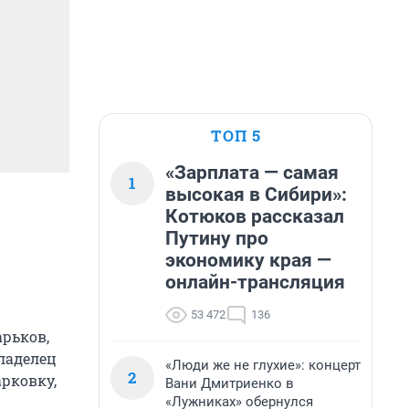
ТОП 5
«Зарплата — самая
1
высокая в Сибири»:
Котюков рассказал
Путину про
экономику края —
онлайн-трансляция
53 472
136
рьков,
ладелец
«Люди же не глухие»: концерт
2
арковку,
Вани Дмитриенко в
«Лужниках» обернулся