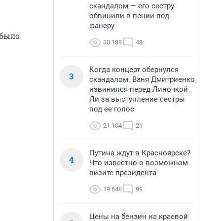
скандалом — его сестру
обвинили в пении под
фанеру
 было
30 189
48
Когда концерт обернулся
3
скандалом. Ваня Дмитриенко
извинился перед Линочкой
Ли за выступление сестры
под ее голос
21 104
21
Путина ждут в Красноярске?
4
Что известно о возможном
визите президента
19 648
99
Цены на бензин на краевой