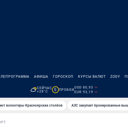
ЕЛЕПРОГРАММА
АФИША
ГОРОСКОП
КУРСЫ ВАЛЮТ
ZODY
П
USD 80,93
СЕЙЧАС
5
ПРОБКИ
+28°C
EUR 93,19
ают волонтеры Красноярских столбов
AЗС закупает бронированные вы
ОРТ