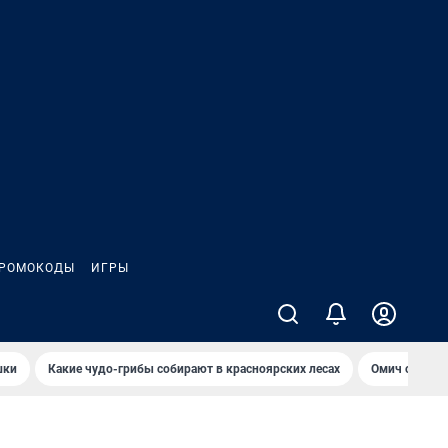
РОМОКОДЫ
ИГРЫ
шки
Какие чудо-грибы собирают в красноярских лесах
Омич сравни