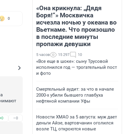
«Она крикнула: „Дядя
Боря!“» Москвичка
0
исчезла ночью у океана во
Вьетнаме. Что произошло
в последние минуты
пропажи девушки
5 часов
15 297
10
«Все еще в шоке»: сыну Трусовой
исполнился год — трогательный пост
и фото
Смертельный аудит: за что в начале
а 
2000-х убили бывшего главбуха
нимают 
нефтяной компании Уфы
Новости ХМАО за 5 августа: муж дает
+0
–0
деньги Айзе, вартовчанин оголился
возле ТЦ, откроются новые