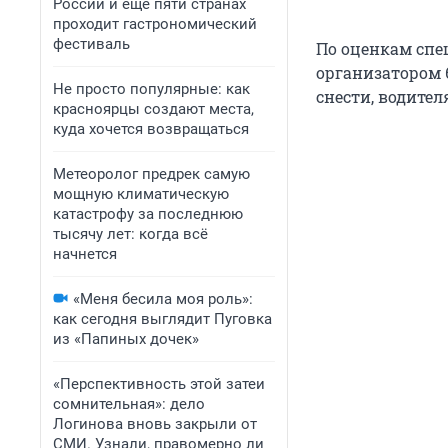
России и еще пяти странах
проходит гастрономический
фестиваль
По оценкам спе
организатором 
Не просто популярные: как
снести, водите
красноярцы создают места,
куда хочется возвращаться
Метеоролог предрек самую
мощную климатическую
катастрофу за последнюю
тысячу лет: когда всё
начнется
«Меня бесила моя роль»:
как сегодня выглядит Пуговка
из «Папиных дочек»
«Перспективность этой затеи
сомнительная»: дело
Логинова вновь закрыли от
СМИ. Узнали, правомерно ли