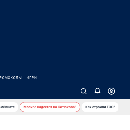
РОМОКОДЫ
ИГРЫ
омбинате
Москва надеется на Котюкова?
Как строили ГЭС?
«Ко