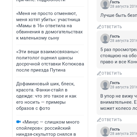
Гость
28 августа 2016
«Меня не просто отменяют,
Лучше быть безп
меня хотят убить»: участница
«Мамы в 16» ответила на
ОТВЕТИТЬ
обвинения в домогательствах
Гость
к маленькому сыну
28 августа 2016
5 раз просмотре
«Эти вещи взаимосвязаны»:
стоящюю на обоч
политолог оценил шансы
право и все Кон
досрочной отставки Котюкова
после приезда Путина
ОТВЕТИТЬ
Гость
Дофаминовый шик, блеск,
28 августа 2016
красота. Фанки-стайл в
одежде: что это такое и как
В упор не вижу 
его носить — примеры
внимательнее. Ег
образов с фото
может колесо ло
ОТВЕТИТЬ
«Минус — слишком много
спойлеров»: российский
Гость
ниндзя-скульптор снялся в
28 августа 2016