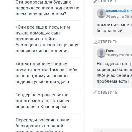
ОТВЕТИТЬ
Эти вопросы для будущих
первоклассников под силу не
анонимный ан
всем взрослым. А вам?
29 августа 2016
помниться мне т
«Они всё еще в лесу, и им
безопасный.
нужна помощь»: сын
пропавших в тайге
ОТВЕТИТЬ
Усольцевых назвал еще одну
версию их исчезновения
Гость
28 августа 2016
Не задевал он гр
«Август принесет новые
корейцах больше
возможности»: Тамара Глоба
!!!Сейчас снова
назвала, кому из знаков
проблема есть!
зодиака улыбнется удача
ОТВЕТИТЬ
Тендер на строительство
нового моста на Татышев
сорвался в Красноярске
Переводы россиян начнут
блокировать по одной
причине: подробности