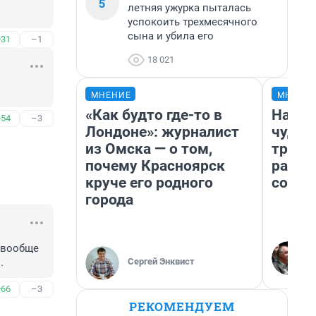
5
летняя ужурка пыталась
успокоить трехмесячного
сына и убила его
+31
–1
18 021
МНЕНИЕ
МНЕНИ
«Как будто где-то в
Насле
+54
–3
Лондоне»: журналист
чудом
из Омска — о том,
транс
почему Красноярск
разне
круче его родного
совет
города
вообще 
Сергей Энквист
.
+66
–3
РЕКОМЕНДУЕМ