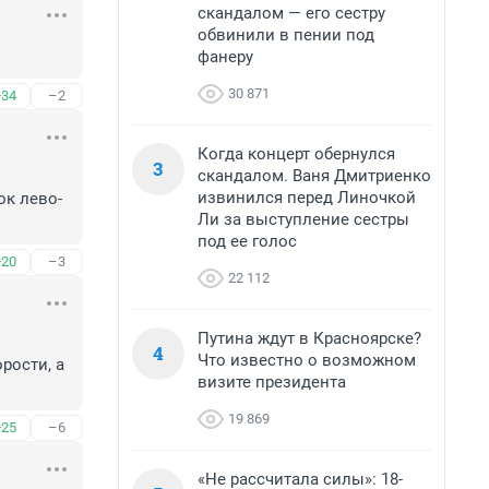
скандалом — его сестру
обвинили в пении под
фанеру
30 871
+34
–2
Когда концерт обернулся
3
скандалом. Ваня Дмитриенко
извинился перед Линочкой
ок лево-
Ли за выступление сестры
под ее голос
+20
–3
22 112
Путина ждут в Красноярске?
4
Что известно о возможном
ости, а 
визите президента
19 869
+25
–6
«Не рассчитала силы»: 18-