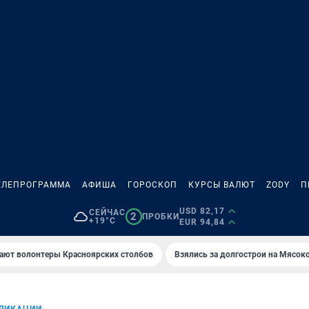
ЕЛЕПРОГРАММА
АФИША
ГОРОСКОП
КУРСЫ ВАЛЮТ
ZODY
П
USD 82,17
СЕЙЧАС
2
ПРОБКИ
+19°C
EUR 94,84
ают волонтеры Красноярских столбов
Взялись за долгострои на Мясок