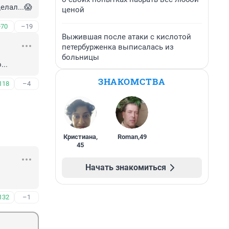
елал...😱
ценой
+70
–19
Выжившая после атаки с кислотой
петербурженка выписалась из
больницы
...
ЗНАКОМСТВА
118
–4
Кристиана
,
Roman
,
49
45
Начать знакомиться
132
–1