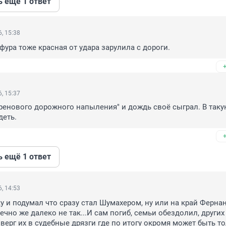
ь ещё 1 ответ
, 15:38
фура тоже красная от удара зарулила с дороги.
, 15:37
хренового дорожного напыления" и дождь своё сыграл. В такую
деть.
ь ещё 1 ответ
, 14:53
 и подумал что сразу стал Шумахером, ну или на край Фернан
ечно же далеко не так...И сам погиб, семьи обездолил, других 
верг их в судебные дрязги где по итогу окромя может быть то