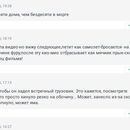
, 19:38
яти дома, чем бездесяти в морге
, 18:19
ла видео-но вижу следующее,летит как самолет-бросается- на 
ине фуру,после эту кио-мио отбрасывает как мячиик прык-ск
ец фильма!
, 17:13
чтобы он задел встречный грузовик. Это кажется, посмотрите 
о просто кинуло резко на обочину... Может, занесло из-за скор
пнуло, может яма.
, 16:27