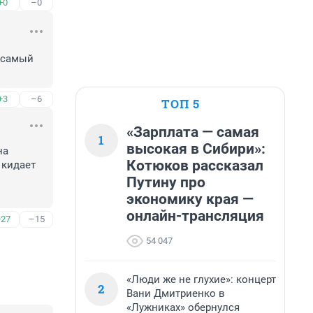
+0
–0
 самый 
+3
–6
ТОП 5
«Зарплата — самая
1
высокая в Сибири»:
а 
Котюков рассказал
кидает 
Путину про
экономику края —
онлайн-трансляция
+27
–15
54 047
«Люди же не глухие»: концерт
2
Вани Дмитриенко в
«Лужниках» обернулся