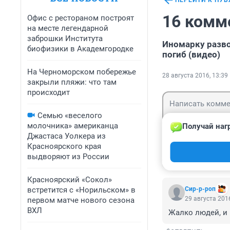
ПЕРЕЙТИ К ПУ
16 комм
Офис с рестораном построят
на месте легендарной
заброшки Института
Иномарку разво
биофизики в Академгородке
погиб (видео)
На Черноморском побережье
28 августа 2016, 13:39
закрыли пляжи: что там
происходит
Семью «веселого
молочника» американца
Получай наг
Джастаса Уолкера из
Красноярского края
Гость
Войти
выдворяют из России
Красноярский «Сокол»
встретится с «Норильском» в
Сир-р-роп
29 августа 2016
первом матче нового сезона
ВХЛ
Жалко людей, и 