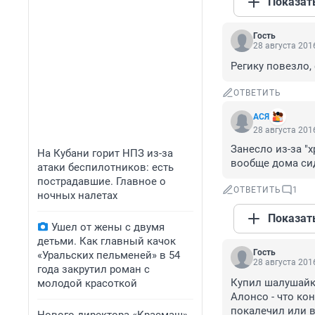
Показат
Гость
28 августа 2016
Регику повезло, 
ОТВЕТИТЬ
АСЯ
28 августа 2016
Занесло из-за "
На Кубани горит НПЗ из-за
вообще дома си
атаки беспилотников: есть
пострадавшие. Главное о
ОТВЕТИТЬ
1
ночных налетах
Показат
Ушел от жены с двумя
детьми. Как главный качок
Гость
«Уральских пельменей» в 54
28 августа 2016
года закрутил роман с
Купил шалушайку
молодой красоткой
Алонсо - что кон
покалечил или в