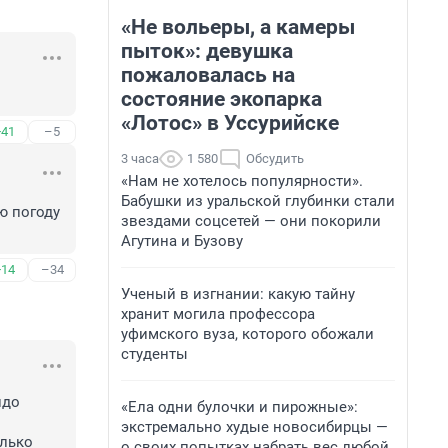
«Не вольеры, а камеры
пыток»: девушка
пожаловалась на
состояние экопарка
«Лотос» в Уссурийске
+41
–5
3 часа
1 580
Обсудить
«Нам не хотелось популярности».
Бабушки из уральской глубинки стали
 погоду 
звездами соцсетей — они покорили
Агутина и Бузову
+14
–34
Ученый в изгнании: какую тайну
хранит могила профессора
уфимского вуза, которого обожали
студенты
до 
«Ела одни булочки и пирожные»:
экстремально худые новосибирцы —
лько 
о своих попытках набрать вес любой