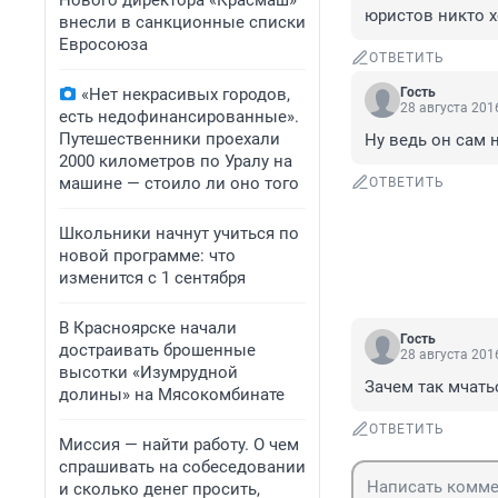
Нового директора «Красмаш»
юристов никто х
внесли в санкционные списки
Евросоюза
ОТВЕТИТЬ
«Нет некрасивых городов,
Гость
28 августа 2016
есть недофинансированные».
Путешественники проехали
Ну ведь он сам н
2000 километров по Уралу на
машине — стоило ли оно того
ОТВЕТИТЬ
Школьники начнут учиться по
новой программе: что
изменится с 1 сентября
В Красноярске начали
Гость
достраивать брошенные
28 августа 2016
высотки «Изумрудной
Зачем так мчать
долины» на Мясокомбинате
ОТВЕТИТЬ
Миссия — найти работу. О чем
спрашивать на собеседовании
и сколько денег просить,