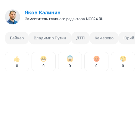
Яков Калинин
Заместитель главного редактора NGS24.RU
Байкер
Владимир Путин
ДТП
Кемерово
Юрий М
0
0
0
0
0