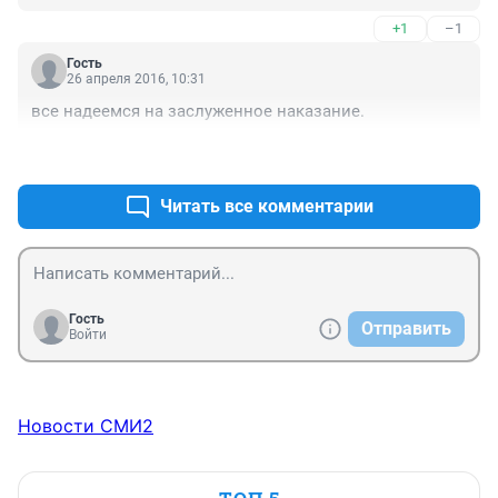
судебное разбирательство приходится письмами к 
чиновника и простого парня.
+1
–1
государю.)))))
Гость
26 апреля 2016, 10:31
все надеемся на заслуженное наказание.
+0
–1
Читать все комментарии
Гость
Отправить
Войти
Новости СМИ2