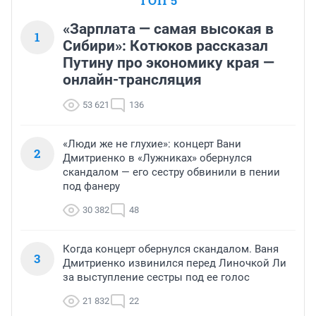
ТОП 5
«Зарплата — самая высокая в
1
Сибири»: Котюков рассказал
Путину про экономику края —
онлайн-трансляция
53 621
136
«Люди же не глухие»: концерт Вани
2
Дмитриенко в «Лужниках» обернулся
скандалом — его сестру обвинили в пении
под фанеру
30 382
48
Когда концерт обернулся скандалом. Ваня
3
Дмитриенко извинился перед Линочкой Ли
за выступление сестры под ее голос
21 832
22