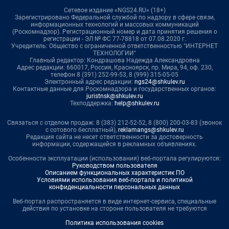
Сетевое издание «NGS24.RU» (18+)
Зарегистрировано Федеральной службой по надзору в сфере связи,
информационных технологий и массовых коммуникаций
(Роскомнадзор). Регистрационный номер и дата принятия решения о
регистрации - ЭЛ № ФС 77-78818 от 07.08.2020 г.
Учредитель: Общество с ограниченной ответственностью "ИНТЕРНЕТ
ТЕХНОЛОГИИ"
Главный редактор: Кондрашова Надежда Александровна
Адрес редакции: 660017, Россия, Красноярск, пр. Мира, 94, оф. 230,
телефон 8 (391) 252-99-53, 8 (999) 315-05-05
Электронный адрес редакции:
ngs24@shkulev.ru
Контактные данные для Роскомнадзора и государственных органов:
juristnsk@shkulev.ru
Техподдержка:
help@shkulev.ru
Связаться с отделом продаж: 8 (383) 212-52-52, 8 (800) 200-03-83 (звонок
с сотового бесплатный),
reklamangs@shkulev.ru
Редакция сайта не несет ответственности за достоверность
информации, содержащейся в рекламных объявлениях.
Особенности эксплуатации (использования) веб-портала регулируются:
Руководством пользователя
Описанием функциональных характеристик ПО
Условиями использования веб-портала и политикой
конфиденциальности персональных данных
Веб-портал распространяется в виде интернет-сервиса, специальные
действия по установке на стороне пользователя не требуются
Политика использования cookies