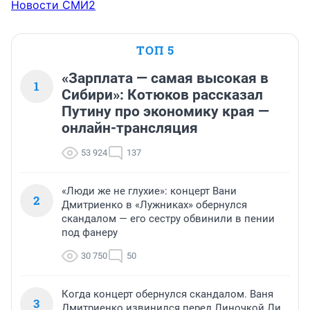
Новости СМИ2
ТОП 5
«Зарплата — самая высокая в
1
Сибири»: Котюков рассказал
Путину про экономику края —
онлайн-трансляция
53 924
137
«Люди же не глухие»: концерт Вани
2
Дмитриенко в «Лужниках» обернулся
скандалом — его сестру обвинили в пении
под фанеру
30 750
50
Когда концерт обернулся скандалом. Ваня
3
Дмитриенко извинился перед Линочкой Ли