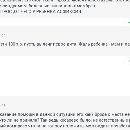
влением легочной ткани; проявляются ателектазами, отечно
м синдромом, болезнью гиалиновых мембран.

ОПРОС ,ОТ ЧЕГО У РЕБЕНКА АСФИКСИЯ.
1:04
 эти 130 т.р. пусть вылечит своё дитя. Жаль ребенка - мам и па
0:05
оказание помощи в данной ситуации это как? Вроде с места не 
что ли не приняла? Так ведь кесарево было, не естественные 
й компресс чтоли на голову положить, мол видите позаботил