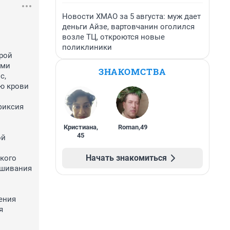
Новости ХМАО за 5 августа: муж дает
деньги Айзе, вартовчанин оголился
возле ТЦ, откроются новые
поликлиники
ой 
ми 
ЗНАКОМСТВА
, 
ю крови 
иксия 
Кристиана
,
Roman
,
49
45
й 
Начать знакомиться
кого 
шивания 
ния 
 