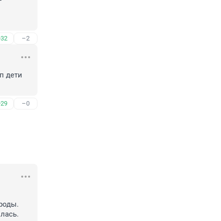
-
+32
–2
п дети 
+29
–0
роды. 
ась. 