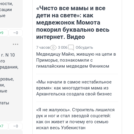
ости, 
«Чисто все мамы и все
ации 
дети на свете»: как
ые 
медвежонок Момота
покорил буквально весь
+9
–0
интернет. Видео
7 часов
3 006
Обсудить
Медведицу Майю, жившую на цепи в
. N 10 
Приморье, познакомили с
го 
гималайским медведем Фиником
адания, 
овье, 
«Мы начали в самое нестабильное
и, 
время»: как многодетная мама из
ные 
Архангельска создала свой бизнес
аты 
«Я не жалуюсь». Строитель лишился
рук и ног и стал звездой соцсетей:
как он живет и почему его семью
+7
–0
искал весь Узбекистан