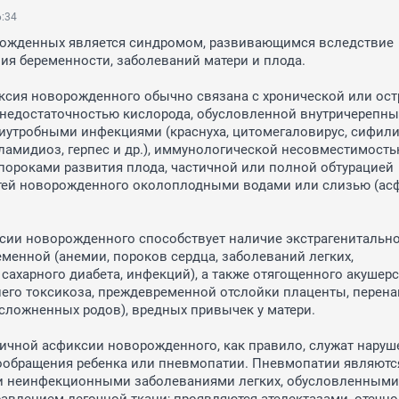
6:34
ожденных является синдромом, развивающимся вследствие 
ия беременности, заболеваний матери и плода.

сия новорожденного обычно связана с хронической или остр
 недостаточностью кислорода, обусловленной внутричерепны
иутробными инфекциями (краснуха, цитомегаловирус, сифилис
ламидиоз, герпес и др.), иммунологической несовместимость
 пороками развития плода, частичной или полной обтурацией 
тей новорожденного околоплодными водами или слизью (асф
сии новорожденного способствует наличие экстрагенитально
еменной (анемии, пороков сердца, заболеваний легких, 
 сахарного диабета, инфекций), а также отягощенного акушерс
его токсикоза, преждевременной отслойки плаценты, перена
сложненных родов), вредных привычек у матери.

чной асфиксии новорожденного, как правило, служат наруше
ообращения ребенка или пневмопатии. Пневмопатии являются
 неинфекционными заболеваниями легких, обусловленными 