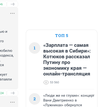
+6
–0
ю и 
ТОП 5
«Зарплата — самая
1
высокая в Сибири»:
мобилю 
одекса, 
Котюков рассказал


Путину про
я 
экономику края —
онлайн-трансляция
ует 
впаяли 
53 560
+24
–0
«Люди же не глухие»: концерт
2
Вани Дмитриенко в
«Лужниках» обернулся