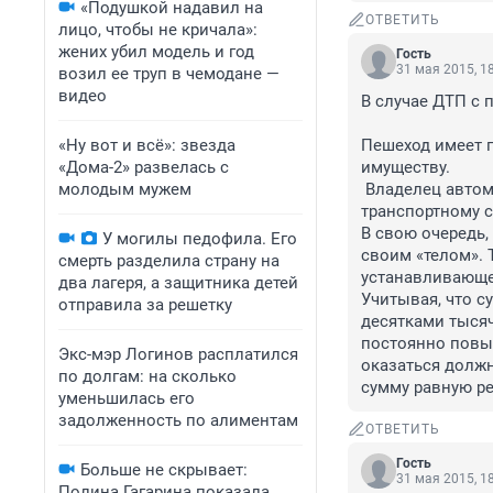
«Подушкой надавил на
ОТВЕТИТЬ
лицо, чтобы не кричала»:
жених убил модель и год
Гость
31 мая 2015, 1
возил ее труп в чемодане —
видео
В случае ДТП с 
«Ну вот и всё»: звезда
Пешеход имеет п
«Дома-2» развелась с
имуществу.

молодым мужем
 Владелец автомобиля имеет право требовать возмещения вреда, причиненного 
транспортному с
В свою очередь,
У могилы педофила. Его
своим «телом». 
смерть разделила страну на
устанавливающе
два лагеря, а защитника детей
Учитывая, что с
отправила за решетку
десятками тысяч
постоянно повыш
Экс-мэр Логинов расплатился
оказаться долж
по долгам: на сколько
сумму равную ре
уменьшилась его
задолженность по алиментам
ОТВЕТИТЬ
Гость
Больше не скрывает:
31 мая 2015, 1
Полина Гагарина показала