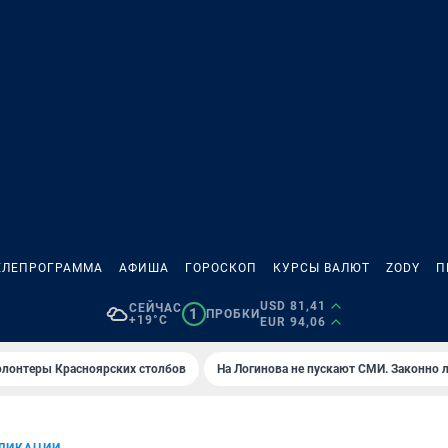
ЕЛЕПРОГРАММА
АФИША
ГОРОСКОП
КУРСЫ ВАЛЮТ
ZODY
П
USD 81,41
СЕЙЧАС
1
ПРОБКИ
+19°C
EUR 94,06
олонтеры Красноярских столбов
На Логинова не пускают СМИ. Законно 