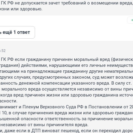
1 ГК РФ не допускается зачет требований о возмещении вреда, 
изни или здоровью.
ь ещё 1 ответ
6:52
1 ГК РФ если гражданину причинен моральный вред (физическ
традания) действиями, нарушающими его личные неимуществ
ягающими на принадлежащие гражданину другие нематериальн
в других случаях, предусмотренных законом, суд может возложи
анность денежной компенсации указанного вреда. В силу ст. 
 морального вреда осуществляется независимо от вины прич
, когда вред причинен жизни или здоровью гражданина источ
сности.

анимает и Пленум Верховного Суда РФ в Постановлении от 20
 N 10, в случае причинения вреда жизни или здоровью граждан
ышенной опасности ответственность за причинение морально
 независимо от вины причинителя вреда.

, даже если в ДТП виноват пешеход, если он переходил дорог