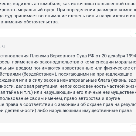
сте, водитель автомобиля, как источника повышенной опасн
ировать моральный вред. При определении размеров компенс
а суд принимает во внимание степень вины нарушителя и ин
внимания обстоятельства.
6:51
остановления Пленума Верховного Суда РФ от 20 декабря 1994 г
росы применения законодательства о компенсации морально
альным вредом понимаются нравственные или физические стр
йствиями (бездействием), посягающими на принадлежащие 
ождения или в силу закона нематериальные блага (жизнь, здор
ности, деловая репутация, неприкосновенность частной жизн
ая тайна и т.п.) или нарушающими его личные неимуществен
 пользование своим именем, право авторства и другие 
 права в соответствии с законами об охране прав на результ
ой деятельности) либо нарушающими имущественные права 