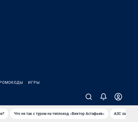
РОМОКОДЫ
ИГРЫ
ли?
Что не так с туром на теплоход «Виктор Астафьев»
AЗС закупае