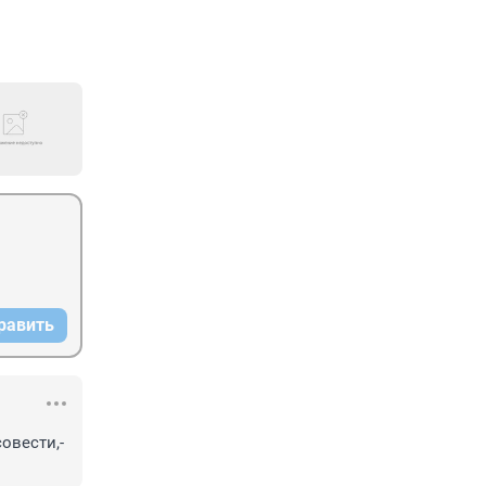
равить
вести,- 