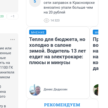
5
сети заправок в Красноярске
внезапно упали больше чем
на 20 рублей
+20
–1
14 323
МНЕНИЕ
МНЕНИ
Тепло для бюджета, но
Прода
холодно в салоне
возьм
ие или 
зимой. Водитель 13 лет
нам г
енные 
ездит на электрокаре:
налог
ые 
плюсы и минусы
косне
ть на 
даже 
1100 ГК 
инителя 
ником 
 
Денис Дедюхин
ина 
го 
РЕКОМЕНДУЕМ
у в 