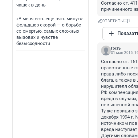
Согласно ст. 41
чашек в день
причиненного ж
«У меня есть еще пять минут»:
ОТВЕТИТЬ
1
фельдшер скорой — о борьбе
со смертью, самых сложных
Показат
вызовах и чувстве
безысходности
Гость
31 мая 2015, 1
Согласно ст. 15
нравственные с
права либо пос
блага, а также 
нарушителя обяз
РФ компенсация
вреда в случаях
повышенной опа
Ту же позицию з
декабря 1994 г.
источником пов
вреда наступает
Другими словами