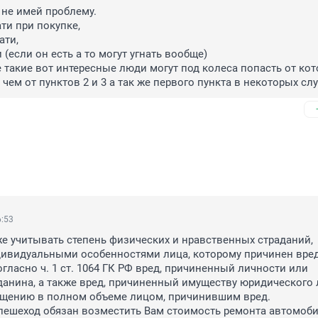
не имей проблему. 

ти при покупке, 

ти, 

 (если он есть а то могут угнать вообще) 

е такие вот интересные люди могут под колеса попасть от кот
чем от пунктов 2 и 3 а так же первого пункта в некоторых слу
6:53
е учитывать степень физических и нравственных страданий, 
ивидуальными особенностями лица, которому причинен вред.
огласно ч. 1 ст. 1064 ГК РФ вред, причиненный личности или 
анина, а также вред, причиненный имуществу юридического л
щению в полном объеме лицом, причинившим вред.

пешеход обязан возместить Вам стоимость ремонта автомобил