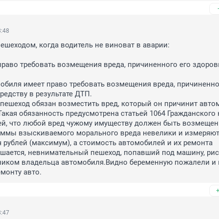
8:48
пешеходом, когда водитель не виноват в аварии:

раво требовать возмещения вреда, причиненного его здоровь
редству в результате ДТП.

 пешеход обязан возместить вред, который он причинит авто
Такая обязанность предусмотрена статьей 1064 Гражданского к
й, что любой вред чужому имуществу должен быть возмещен.
уммы взыскиваемого морального вреда невелики и измеряютс
 рублей (максимум), а стоимость автомобилей и их ремонта 
ается, невнимательный пешеход, попавший под машину, риск
ником владельца автомобиля.Видно беременную пожалели и 
монту авто.
8:47