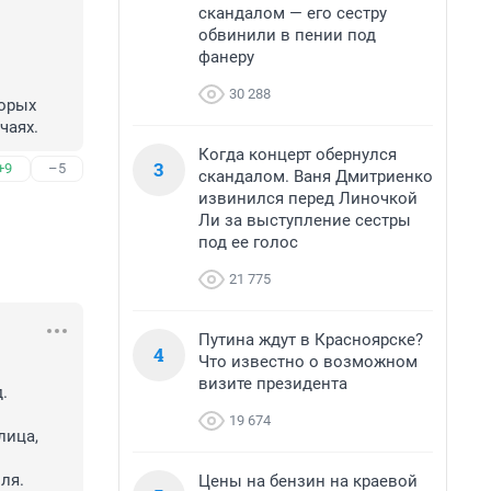
скандалом — его сестру
обвинили в пении под
фанеру
30 288
орых 
чаях.
Когда концерт обернулся
3
+9
–5
скандалом. Ваня Дмитриенко
извинился перед Линочкой
Ли за выступление сестры
под ее голос
21 775
Путина ждут в Красноярске?
4
Что известно о возможном
визите президента


19 674
ица, 
я. 
Цены на бензин на краевой