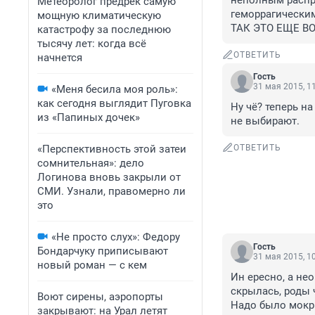
неполным распра
Метеоролог предрек самую
геморрагически
мощную климатическую
ТАК ЭТО ЕЩЕ В
катастрофу за последнюю
тысячу лет: когда всё
ОТВЕТИТЬ
начнется
Гость
31 мая 2015, 1
«Меня бесила моя роль»:
как сегодня выглядит Пуговка
Ну чё? теперь на
из «Папиных дочек»
не выбирают.
«Перспективность этой затеи
ОТВЕТИТЬ
сомнительная»: дело
Логинова вновь закрыли от
СМИ. Узнали, правомерно ли
это
«Не просто слух»: Федору
Гость
Бондарчуку приписывают
31 мая 2015, 1
новый роман — с кем
Ин ересно, а не
скрылась, роды 
Воют сирены, аэропорты
Надо было мокры
закрывают: на Урал летят