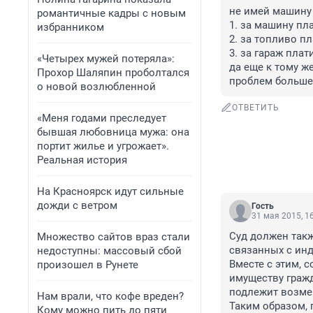
не имей машину 
романтичные кадры с новым
1. за машину пла
избранником
2. за топливо пла
3. за гараж плати
«Четырех мужей потеряла»:
да еще к тому ж
Прохор Шаляпин проболтался
проблем больше 
о новой возлюбленной
ОТВЕТИТЬ
«Меня годами преследует
бывшая любовница мужа: она
портит жилье и угрожает».
Реальная история
На Красноярск идут сильные
дожди с ветром
Гость
31 мая 2015, 1
Суд должен такж
Множество сайтов враз стали
связанных с инд
недоступны: массовый сбой
Вместе с этим, с
произошел в Рунете
имуществу гражд
подлежит возме
Нам врали, что кофе вреден?
Таким образом, 
Кому можно пить до пяти