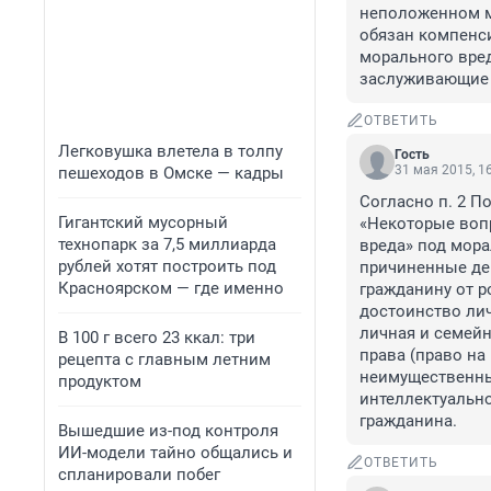
неположенном ме
обязан компенс
морального вред
заслуживающие 
ОТВЕТИТЬ
Легковушка влетела в толпу
Гость
31 мая 2015, 1
пешеходов в Омске — кадры
Согласно п. 2 П
Гигантский мусорный
«Некоторые воп
технопарк за 7,5 миллиарда
вреда» под мор
рублей хотят построить под
причиненные де
Красноярском — где именно
гражданину от р
достоинство лич
личная и семейн
В 100 г всего 23 ккал: три
права (право на
рецепта с главным летним
неимущественные
продуктом
интеллектуальн
гражданина.
Вышедшие из-под контроля
ИИ-модели тайно общались и
ОТВЕТИТЬ
спланировали побег