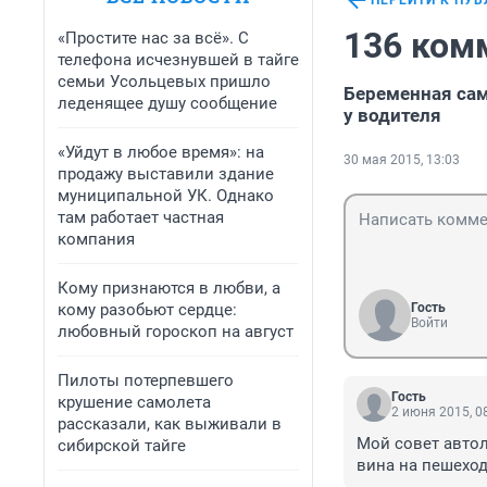
ПЕРЕЙТИ К ПУ
136 ком
«Простите нас за всё». С
телефона исчезнувшей в тайге
семьи Усольцевых пришло
Беременная сам
леденящее душу сообщение
у водителя
«Уйдут в любое время»: на
30 мая 2015, 13:03
продажу выставили здание
муниципальной УК. Однако
там работает частная
компания
Кому признаются в любви, а
кому разобьют сердце:
Гость
Войти
любовный гороскоп на август
Пилоты потерпевшего
Гость
крушение самолета
2 июня 2015, 0
рассказали, как выживали в
Мой совет автол
сибирской тайге
вина на пешеход