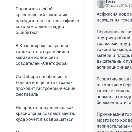
Гость
31 мая 2015, 1
Справится любой
Асфиксия новор
красноярский школьник:
нарушения течен
пройдите тест по географии, в
котором очень стыдно
Первичная асфик
ошибиться
внутриутробной
травмами, внутр
В Красноярске закрылся
токсоплазмоз, х
только что открывшийся
матери и плода,
магазин новой сети
дыхательных пу
создателей «Светофора»
аспирационная).

Из Сибири с любовью: в
Развитию асфик
России и еще пяти странах
патологии у бер
проходит гастрономический
тиреотоксикоза,
фестиваль
анамнеза (поздн
беременности, о
Не просто популярные: как
красноярцы создают места,
Причинами втори
куда хочется возвращаться
мозгового кров
перинатальными