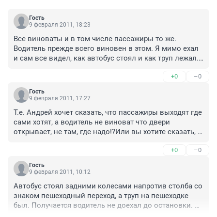
Гость
9 февраля 2011, 18:23
Все виноваты и в том числе пассажиры то же. 
Водитель прежде всего виновен в этом. Я мимо ехал 
и сам все видел, как автобус стоял и как труп лежал. 
Вот по этому к поездкам на автобусе прибегаю 
+0
–0
крайне редко. А в данной ситуации вина водителя 
очевидна.
Гость
9 февраля 2011, 17:27
Т.е. Андрей хочет сказать, что пассажиры выходят где 
сами хотят, а водитель не виноват что двери 
открывает, не там, где надо!?Или вы хотите сказать, 
что пассажир сквозь дверь вышел???
+0
–0
Гость
9 февраля 2011, 10:12
Автобус стоял задними колесами напротив столба со 
знаком пешеходный переход, а труп на пешеходке 
был. Получается водитель не доехал до остановки. 
Виноват не только водитель но и пассажиры которые 