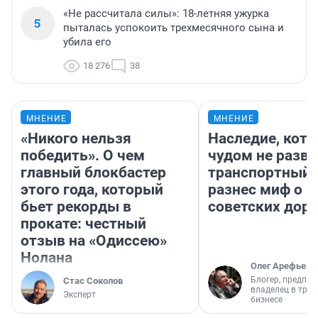
«Не рассчитала силы»: 18-летняя ужурка
5
пыталась успокоить трехмесячного сына и
убила его
18 276
38
МНЕНИЕ
МНЕНИЕ
«Никого нельзя
Наследие, кото
победить». О чем
чудом не разва
главный блокбастер
транспортный 
этого года, который
разнес миф о 
бьет рекорды в
советских доро
прокате: честный
отзыв на «Одиссею»
Нолана
Олег Арефьев
Блогер, предпри
Стас Соколов
владелец в тра
Эксперт
бизнесе