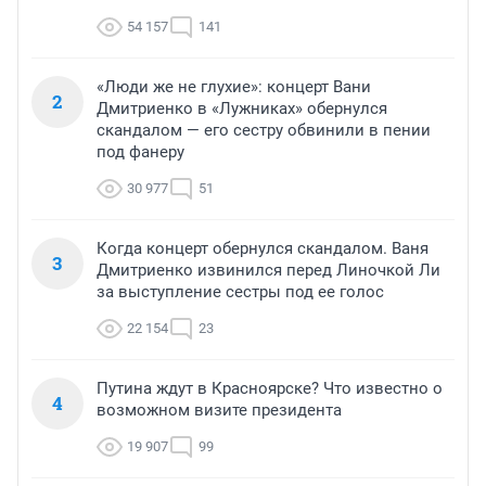
54 157
141
«Люди же не глухие»: концерт Вани
2
Дмитриенко в «Лужниках» обернулся
скандалом — его сестру обвинили в пении
под фанеру
30 977
51
Когда концерт обернулся скандалом. Ваня
3
Дмитриенко извинился перед Линочкой Ли
за выступление сестры под ее голос
22 154
23
Путина ждут в Красноярске? Что известно о
4
возможном визите президента
19 907
99