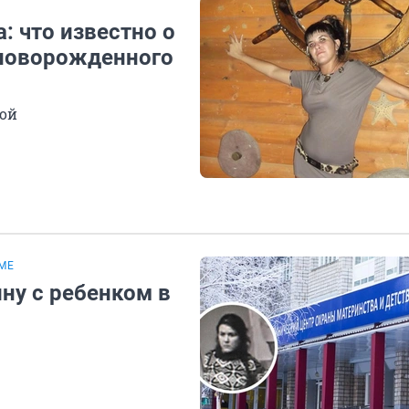
: что известно о
 новорожденного
ной
МЕ
ну с ребенком в