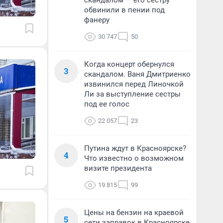
скандалом — его сестру
обвинили в пении под
фанеру
30 747
50
Когда концерт обернулся
3
скандалом. Ваня Дмитриенко
извинился перед Линочкой
Ли за выступление сестры
под ее голос
22 057
23
Путина ждут в Красноярске?
4
Что известно о возможном
визите президента
19 815
99
Цены на бензин на краевой
5
сети заправок в Красноярске