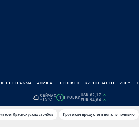
ЕЛЕПРОГРАММА
АФИША
ГОРОСКОП
КУРСЫ ВАЛЮТ
ZODY
П
USD 82,17
СЕЙЧАС
1
ПРОБКИ
+15°C
EUR 94,84
онтеры Красноярских столбов
Протыкал продукты и попал в полицию