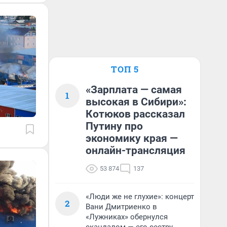
ТОП 5
«Зарплата — самая
1
высокая в Сибири»:
Котюков рассказал
Путину про
экономику края —
онлайн-трансляция
53 874
137
«Люди же не глухие»: концерт
2
Вани Дмитриенко в
«Лужниках» обернулся