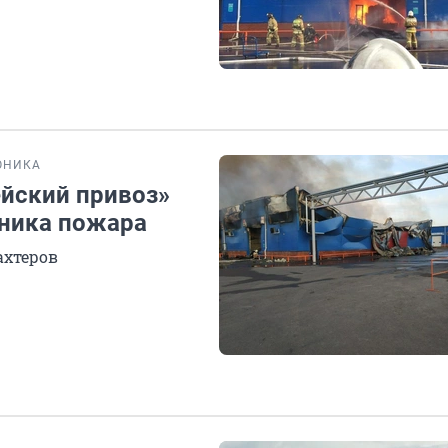
ОНИКА
ейский привоз»
оника пожара
ахтеров