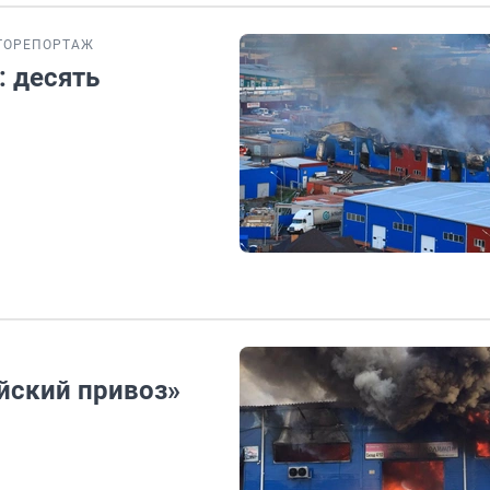
ТОРЕПОРТАЖ
: десять
йский привоз»