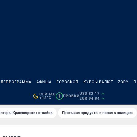
ЕЛЕПРОГРАММА
АФИША
ГОРОСКОП
КУРСЫ ВАЛЮТ
ZODY
П
USD 82,17
СЕЙЧАС
1
ПРОБКИ
+18°C
EUR 94,84
онтеры Красноярских столбов
Протыкал продукты и попал в полицию