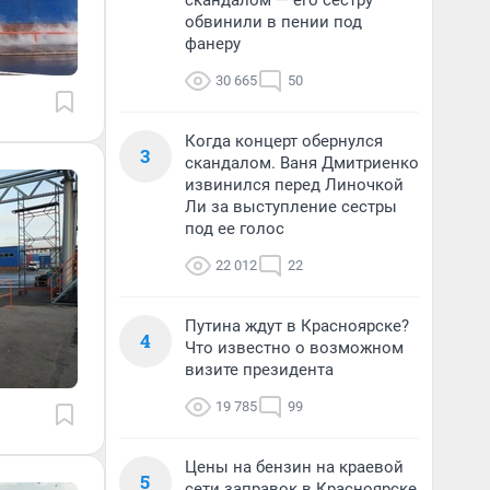
скандалом — его сестру
обвинили в пении под
фанеру
30 665
50
Когда концерт обернулся
3
скандалом. Ваня Дмитриенко
извинился перед Линочкой
Ли за выступление сестры
под ее голос
22 012
22
Путина ждут в Красноярске?
4
Что известно о возможном
визите президента
19 785
99
Цены на бензин на краевой
5
сети заправок в Красноярске