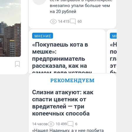
внезапно упали больше чем
на 20 рублей
14 415
60
МНЕНИЕ
МНЕНИЕ
«Покупаешь кота в
«Никог
мешке»:
победи
предприниматель
главны
рассказала, как на
этого г
самом деле устроен
бьет р
бизнес со складами
прокат
РЕКОМЕНДУЕМ
дешевых товаров
отзыв 
Слизни атакуют: как
Нолана
спасти цветник от
Наталья Шорохова
Ст
вредителей — три
Открыла кофейную точку на
Эк
деньги соцразвития
копеечных способа
14 часов
10 499
6
«Нашел Наденьку, а у нее пробита