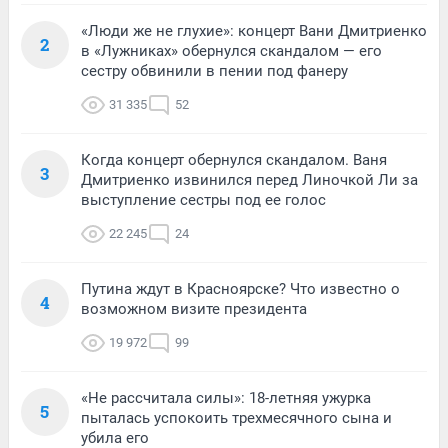
«Люди же не глухие»: концерт Вани Дмитриенко
2
в «Лужниках» обернулся скандалом — его
сестру обвинили в пении под фанеру
31 335
52
Когда концерт обернулся скандалом. Ваня
3
Дмитриенко извинился перед Линочкой Ли за
выступление сестры под ее голос
22 245
24
Путина ждут в Красноярске? Что известно о
4
возможном визите президента
19 972
99
«Не рассчитала силы»: 18-летняя ужурка
5
пыталась успокоить трехмесячного сына и
убила его