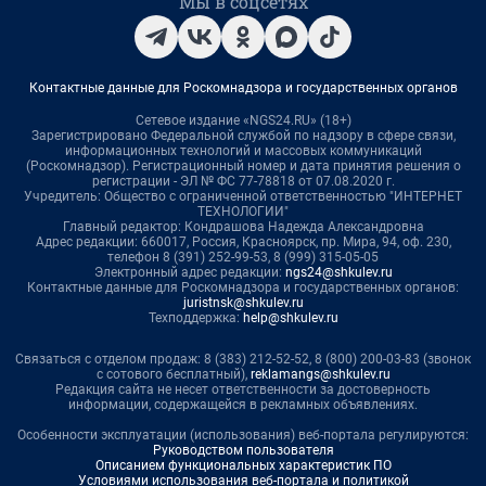
Мы в соцсетях
Контактные данные для Роскомнадзора и государственных органов
Сетевое издание «NGS24.RU» (18+)
Зарегистрировано Федеральной службой по надзору в сфере связи,
информационных технологий и массовых коммуникаций
(Роскомнадзор). Регистрационный номер и дата принятия решения о
регистрации - ЭЛ № ФС 77-78818 от 07.08.2020 г.
Учредитель: Общество с ограниченной ответственностью "ИНТЕРНЕТ
ТЕХНОЛОГИИ"
Главный редактор: Кондрашова Надежда Александровна
Адрес редакции: 660017, Россия, Красноярск, пр. Мира, 94, оф. 230,
телефон 8 (391) 252-99-53, 8 (999) 315-05-05
Электронный адрес редакции:
ngs24@shkulev.ru
Контактные данные для Роскомнадзора и государственных органов:
juristnsk@shkulev.ru
Техподдержка:
help@shkulev.ru
Связаться с отделом продаж: 8 (383) 212-52-52, 8 (800) 200-03-83 (звонок
с сотового бесплатный),
reklamangs@shkulev.ru
Редакция сайта не несет ответственности за достоверность
информации, содержащейся в рекламных объявлениях.
Особенности эксплуатации (использования) веб-портала регулируются:
Руководством пользователя
Описанием функциональных характеристик ПО
Условиями использования веб-портала и политикой