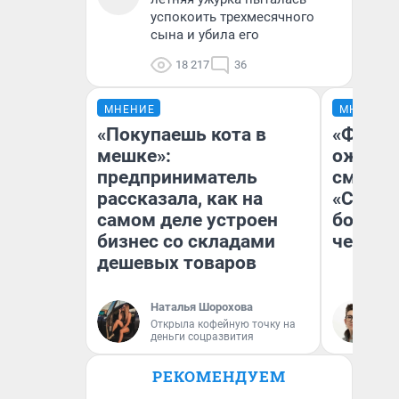
успокоить трехмесячного
сына и убила его
18 217
36
МНЕНИЕ
МНЕНИЕ
«Покупаешь кота в
«Финал
мешке»:
ожидан
предприниматель
смотре
рассказала, как на
«Стары
самом деле устроен
большо
бизнес со складами
честна
дешевых товаров
Наталья Шорохова
На
Открыла кофейную точку на
деньги соцразвития
РЕКОМЕНДУЕМ