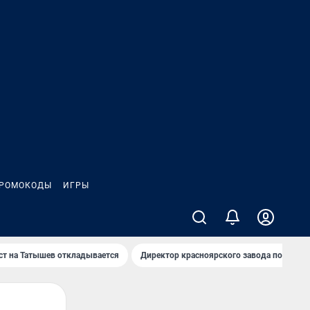
РОМОКОДЫ
ИГРЫ
т на Татышев откладывается
Директор красноярского завода под сан