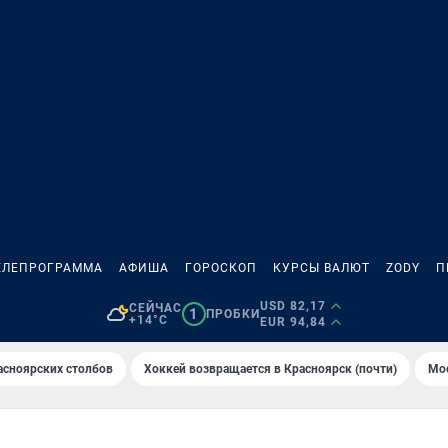
ЕЛЕПРОГРАММА
АФИША
ГОРОСКОП
КУРСЫ ВАЛЮТ
ZODY
П
USD 82,17
СЕЙЧАС
1
ПРОБКИ
+14°C
EUR 94,84
асноярских столбов
Хоккей возвращается в Красноярск (почти)
Мос