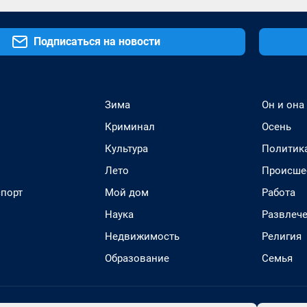
Подписаться на новости
Зима
Он и она
Криминал
Осень
Культура
Политик
Лето
Происше
спорт
Мой дом
Работа
Наука
Развлеч
Недвижимость
Религия
Образование
Семья