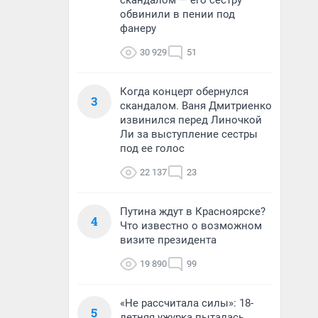
скандалом — его сестру
обвинили в пении под
фанеру
30 929
51
Когда концерт обернулся
3
скандалом. Ваня Дмитриенко
извинился перед Линочкой
Ли за выступление сестры
под ее голос
22 137
23
Путина ждут в Красноярске?
4
Что известно о возможном
визите президента
19 890
99
«Не рассчитала силы»: 18-
5
летняя ужурка пыталась