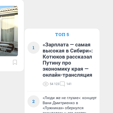
ТОП 5
«Зарплата — самая
1
высокая в Сибири»:
Котюков рассказал
Путину про
экономику края —
онлайн-трансляция
54 123
141
«Люди же не глухие»: концерт
2
Вани Дмитриенко в
«Лужниках» обернулся