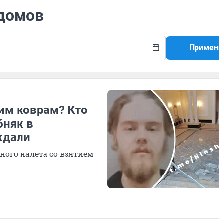
 домов
Примен
им коврам? Кто
бняк в
ждали
ого налета со взятием