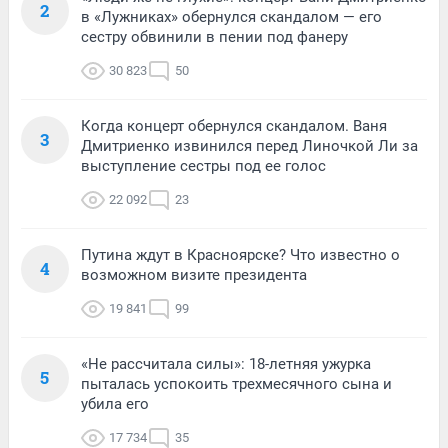
2
в «Лужниках» обернулся скандалом — его
сестру обвинили в пении под фанеру
30 823
50
Когда концерт обернулся скандалом. Ваня
3
Дмитриенко извинился перед Линочкой Ли за
выступление сестры под ее голос
22 092
23
Путина ждут в Красноярске? Что известно о
4
возможном визите президента
19 841
99
«Не рассчитала силы»: 18-летняя ужурка
5
пыталась успокоить трехмесячного сына и
убила его
17 734
35