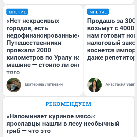
МНЕНИЕ
МНЕНИЕ
«Нет некрасивых
Продашь за 3000
городов, есть
возьмут с 4000.
недофинансированные».
нам готовит но
Путешественники
налоговый зако
проехали 2000
коснется импор
километров по Уралу на
даже репетитор
машине — стоило ли оно
того
Екатерина Литкевич
Анастасия Завг
РЕКОМЕНДУЕМ
«Напоминает куриное мясо»:
ярославцы нашли в лесу необычный
гриб — что это