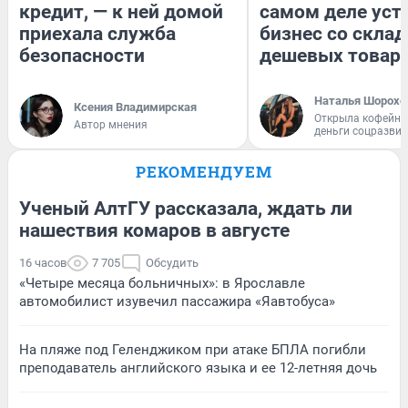
кредит, — к ней домой
самом деле уст
приехала служба
бизнес со скла
безопасности
дешевых товар
Наталья Шорохо
Ксения Владимирская
Открыла кофейну
Автор мнения
деньги соцразви
РЕКОМЕНДУЕМ
Ученый АлтГУ рассказала, ждать ли
нашествия комаров в августе
16 часов
7 705
Обсудить
«Четыре месяца больничных»: в Ярославле
автомобилист изувечил пассажира «Яавтобуса»
На пляже под Геленджиком при атаке БПЛА погибли
преподаватель английского языка и ее 12-летняя дочь