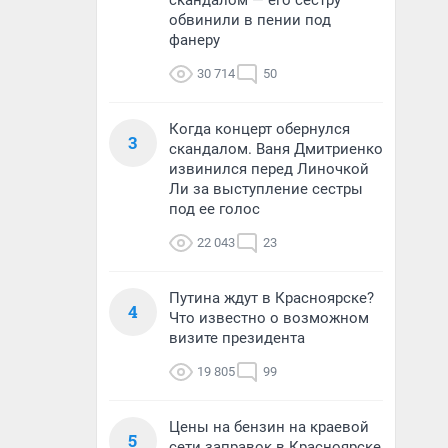
скандалом — его сестру
обвинили в пении под
фанеру
30 714
50
Когда концерт обернулся
3
скандалом. Ваня Дмитриенко
извинился перед Линочкой
Ли за выступление сестры
под ее голос
22 043
23
Путина ждут в Красноярске?
4
Что известно о возможном
визите президента
19 805
99
Цены на бензин на краевой
5
сети заправок в Красноярске