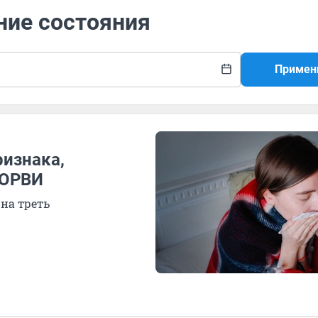
ние состояния
Примен
ризнака,
 ОРВИ
на треть