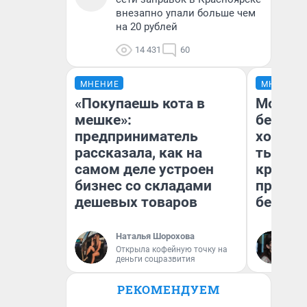
внезапно упали больше чем
на 20 рублей
14 431
60
МНЕНИЕ
МНЕНИЕ
«Покупаешь кота в
Мой ба
мешке»:
береже
предприниматель
хотела 
рассказала, как на
тысяч,
самом деле устроен
кредит,
бизнес со складами
приеха
дешевых товаров
безопа
Наталья Шорохова
Кс
Открыла кофейную точку на
Ав
деньги соцразвития
РЕКОМЕНДУЕМ