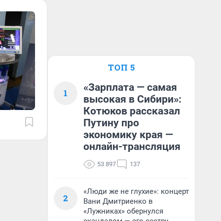
ТОП 5
«Зарплата — самая
1
высокая в Сибири»:
Котюков рассказал
Путину про
экономику края —
онлайн-трансляция
53 897
137
«Люди же не глухие»: концерт
2
Вани Дмитриенко в
«Лужниках» обернулся