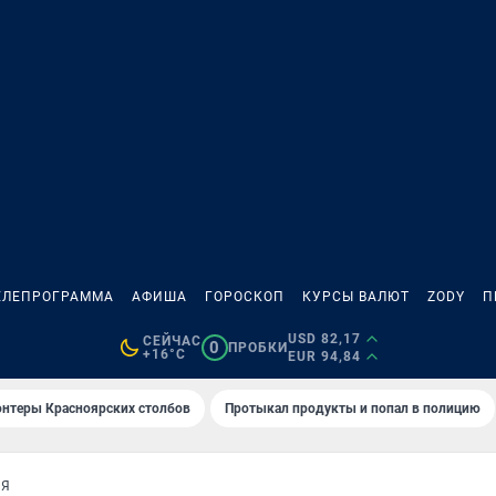
ЕЛЕПРОГРАММА
АФИША
ГОРОСКОП
КУРСЫ ВАЛЮТ
ZODY
П
USD 82,17
СЕЙЧАС
0
ПРОБКИ
+16°C
EUR 94,84
онтеры Красноярских столбов
Протыкал продукты и попал в полицию
ИЯ