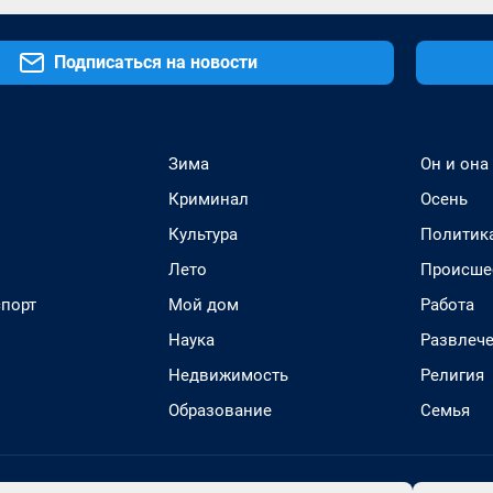
Подписаться на новости
Зима
Он и она
Криминал
Осень
Культура
Политик
Лето
Происше
спорт
Мой дом
Работа
Наука
Развлеч
Недвижимость
Религия
Образование
Семья