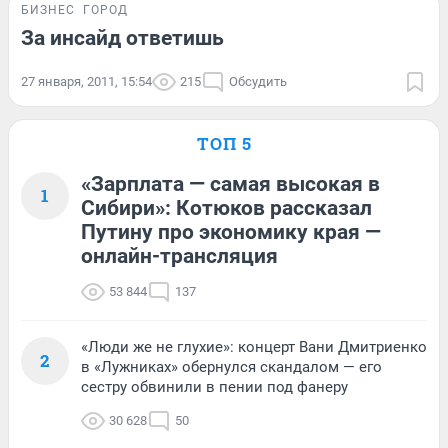
БИЗНЕС
ГОРОД
За инсайд ответишь
27 января, 2011, 15:54
215
Обсудить
ТОП 5
«Зарплата — самая высокая в
1
Сибири»: Котюков рассказал
Путину про экономику края —
онлайн-трансляция
53 844
137
«Люди же не глухие»: концерт Вани Дмитриенко
2
в «Лужниках» обернулся скандалом — его
сестру обвинили в пении под фанеру
30 628
50