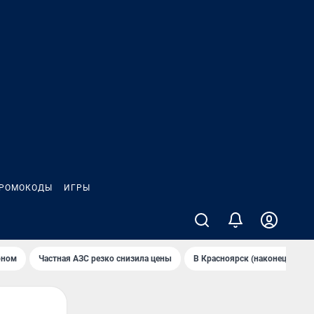
РОМОКОДЫ
ИГРЫ
оном
Частная АЗС резко снизила цены
В Крaсноярск (нaконец-то) н