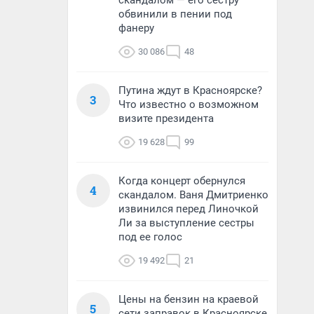
скандалом — его сестру
обвинили в пении под
фанеру
30 086
48
Путина ждут в Красноярске?
3
Что известно о возможном
визите президента
19 628
99
Когда концерт обернулся
4
скандалом. Ваня Дмитриенко
извинился перед Линочкой
Ли за выступление сестры
под ее голос
19 492
21
Цены на бензин на краевой
5
сети заправок в Красноярске