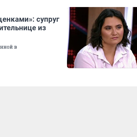
щенками»: супруг
ительнице из
енной в