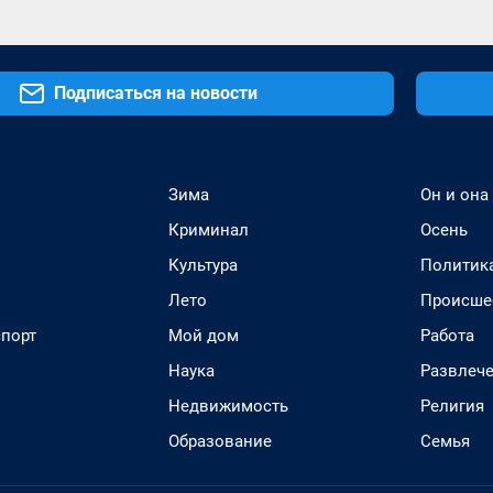
Подписаться на новости
Зима
Он и она
Криминал
Осень
Культура
Политик
Лето
Происше
спорт
Мой дом
Работа
Наука
Развлеч
Недвижимость
Религия
Образование
Семья