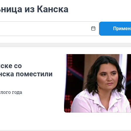
ьница из Канска
Примен
ске со
нска поместили
лого года