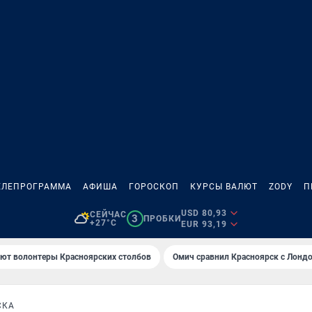
ЕЛЕПРОГРАММА
АФИША
ГОРОСКОП
КУРСЫ ВАЛЮТ
ZODY
П
USD 80,93
СЕЙЧАС
3
ПРОБКИ
+27°C
EUR 93,19
ают волонтеры Красноярских столбов
Омич сравнил Красноярск с Лонд
СКА