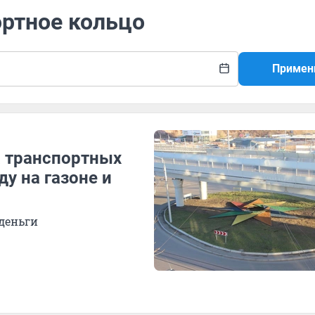
ортное кольцо
Примен
а транспортных
у на газоне и
 деньги