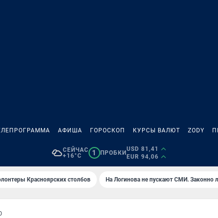
ЕЛЕПРОГРАММА
АФИША
ГОРОСКОП
КУРСЫ ВАЛЮТ
ZODY
П
USD 81,41
СЕЙЧАС
1
ПРОБКИ
+16°C
EUR 94,06
олонтеры Красноярских столбов
На Логинова не пускают СМИ. Законно 
О