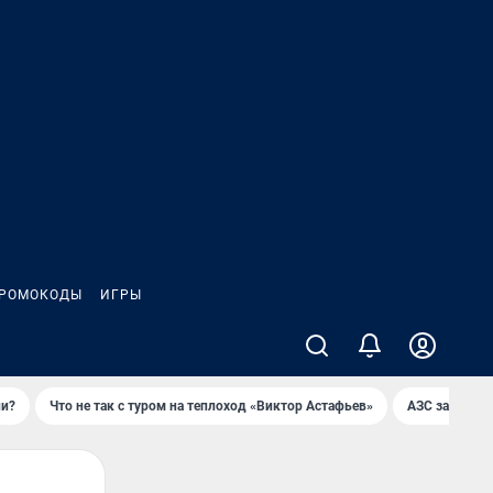
РОМОКОДЫ
ИГРЫ
ли?
Что не так с туром на теплоход «Виктор Астафьев»
AЗС закупае