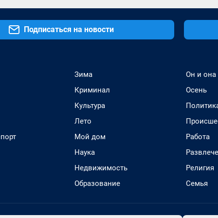
Подписаться на новости
Зима
Он и она
Криминал
Осень
Культура
Политик
Лето
Происше
спорт
Мой дом
Работа
Наука
Развлеч
Недвижимость
Религия
Образование
Семья