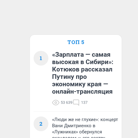
ТОП 5
«Зарплата — самая
1
высокая в Сибири»:
Котюков рассказал
Путину про
экономику края —
онлайн-трансляция
53 639
137
«Люди же не глухие»: концерт
2
Вани Дмитриенко в
«Лужниках» обернулся