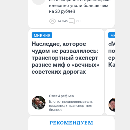
внезапно упали больше чем
на 20 рублей
14 349
60
МНЕНИЕ
МНЕНИЕ
Наследие, которое
«Машин
чудом не развалилось:
полете
транспортный эксперт
сравни
разнес миф о «вечных»
Казахс
советских дорогах
Олег Арефьев
Блогер, предприниматель,
Ан
владелец в транспортном
бизнесе
РЕКОМЕНДУЕМ