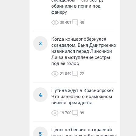
скандалом — его сестру
обвинили в пении под
фанеру
30 401
48
Когда концерт обернулся
3
скандалом. Ваня Дмитриенко
извинился перед Линочкой
Ли за выступление сестры
под ее голос
21 849
22
Путина ждут в Красноярске?
4
Что известно о возможном
визите президента
19 700
99
Цены на бензин на краевой
5
сети заправок в Красноярске