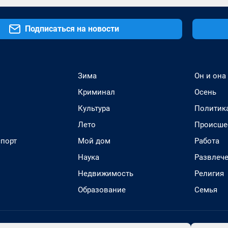
Подписаться на новости
Зима
Он и она
Криминал
Осень
Культура
Политик
Лето
Происше
спорт
Мой дом
Работа
Наука
Развлеч
Недвижимость
Религия
Образование
Семья