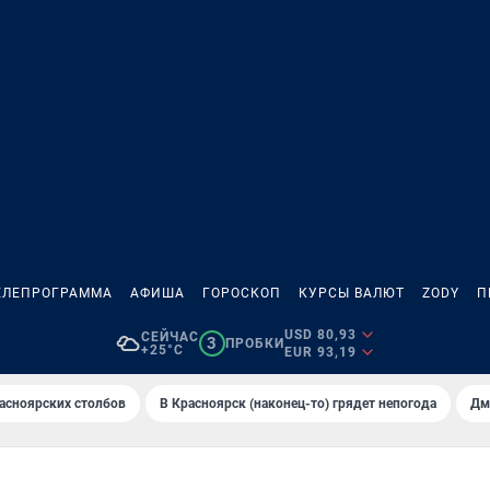
ЕЛЕПРОГРАММА
АФИША
ГОРОСКОП
КУРСЫ ВАЛЮТ
ZODY
П
USD 80,93
СЕЙЧАС
3
ПРОБКИ
+25°C
EUR 93,19
асноярских столбов
В Крaсноярск (нaконец-то) грядет непогодa
Дм