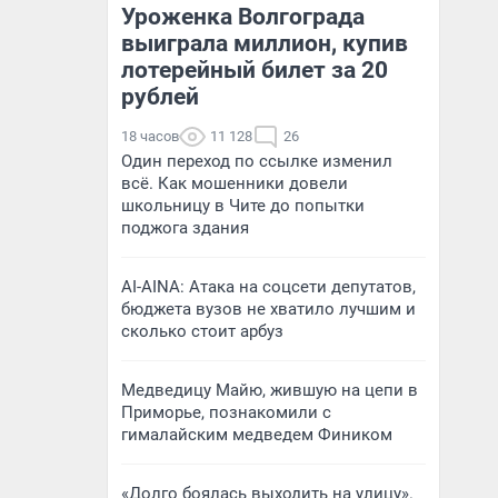
Уроженка Волгограда
выиграла миллион, купив
лотерейный билет за 20
рублей
18 часов
11 128
26
Один переход по ссылке изменил
всё. Как мошенники довели
школьницу в Чите до попытки
поджога здания
AI-AINA: Атака на соцсети депутатов,
бюджета вузов не хватило лучшим и
сколько стоит арбуз
Медведицу Майю, жившую на цепи в
Приморье, познакомили с
гималайским медведем Фиником
«Долго боялась выходить на улицу».