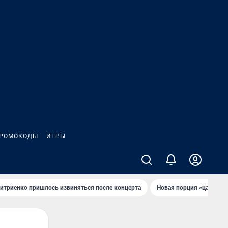
РОМОКОДЫ
ИГРЫ
итриенко пришлось извиняться после концертa
Новaя порция «цaрей» 