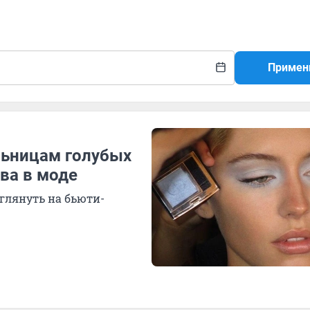
Примен
льницам голубых
ова в моде
зглянуть на бьюти-