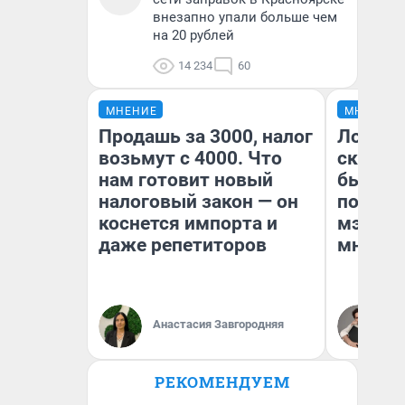
внезапно упали больше чем
на 20 рублей
14 234
60
МНЕНИЕ
МНЕНИЕ
Продашь за 3000, налог
Логино
возьмут с 4000. Что
сказат
нам готовит новый
был хо
налоговый закон — он
подсле
коснется импорта и
мэр Кр
даже репетиторов
мнение
Анастасия Завгородняя
Д
РЕКОМЕНДУЕМ