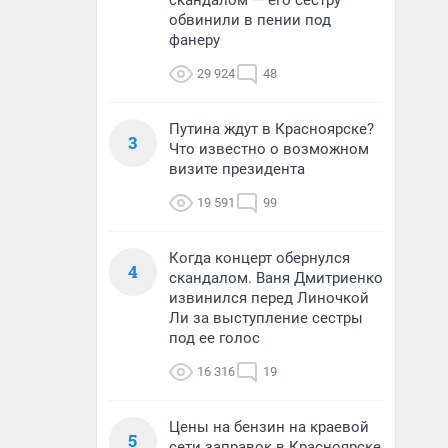
скандалом — его сестру
обвинили в пении под
фанеру
29 924
48
Путина ждут в Красноярске?
3
Что известно о возможном
визите президента
19 591
99
Когда концерт обернулся
4
скандалом. Ваня Дмитриенко
извинился перед Линочкой
Ли за выступление сестры
под ее голос
16 316
19
Цены на бензин на краевой
5
сети заправок в Красноярске