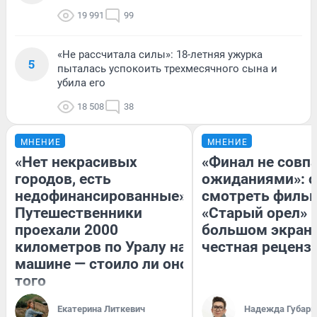
19 991
99
«Не рассчитала силы»: 18-летняя ужурка
5
пыталась успокоить трехмесячного сына и
убила его
18 508
38
МНЕНИЕ
МНЕНИЕ
«Нет некрасивых
«Финал не совпа
городов, есть
ожиданиями»: с
недофинансированные».
смотреть филь
Путешественники
«Старый орел» 
проехали 2000
большом экран
километров по Уралу на
честная реценз
машине — стоило ли оно
того
Екатерина Литкевич
Надежда Губарь