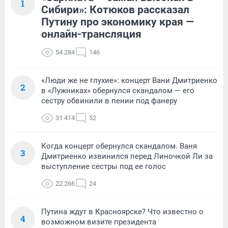
1
Сибири»: Котюков рассказал
Путину про экономику края —
онлайн-трансляция
54 284
146
«Люди же не глухие»: концерт Вани Дмитриенко
2
в «Лужниках» обернулся скандалом — его
сестру обвинили в пении под фанеру
31 414
52
Когда концерт обернулся скандалом. Ваня
3
Дмитриенко извинился перед Линочкой Ли за
выступление сестры под ее голос
22 266
24
Путина ждут в Красноярске? Что известно о
4
возможном визите президента